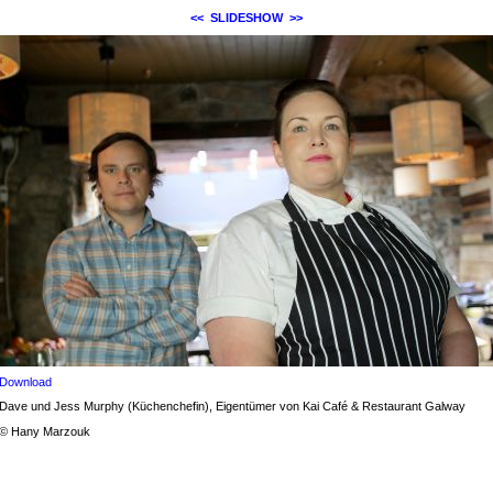
<<
SLIDESHOW
>>
Download
Dave und Jess Murphy (Küchenchefin), Eigentümer von Kai Café & Restaurant Galway
© Hany Marzouk