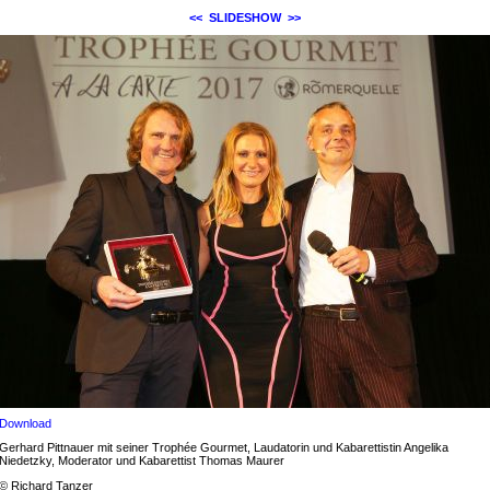
<<
SLIDESHOW
>>
Download
Gerhard Pittnauer mit seiner Trophée Gourmet, Laudatorin und Kabarettistin Angelika
Niedetzky, Moderator und Kabarettist Thomas Maurer
© Richard Tanzer