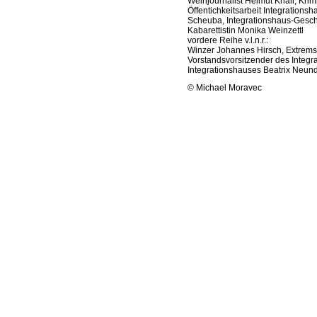
Weinjournalist Helmut Knall, Kri
Öffentichkeitsarbeit Integrationsh
Scheuba, Integrationshaus-Gesch
Kabarettistin Monika Weinzettl
vordere Reihe v.l.n.r.:
Winzer Johannes Hirsch, Extrem
Vorstandsvorsitzender des Integr
Integrationshauses Beatrix Neund
© Michael Moravec