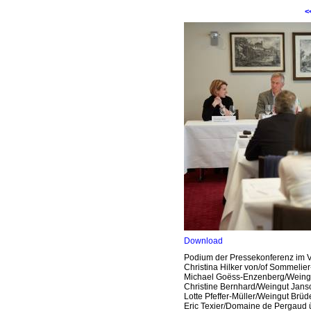
<
Download
Podium der Pressekonferenz im Vo
Christina Hilker von/of Sommelie
Michael Goëss-Enzenberg/Weingut
Christine Bernhard/Weingut Janso
Lotte Pfeffer-Müller/Weingut Brüde
Eric Texier/Domaine de Pergaud ür