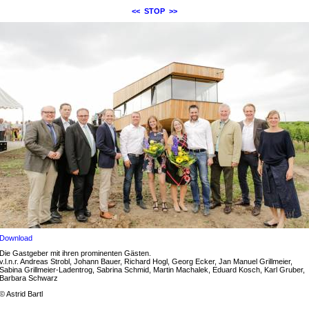
<<
STOP
>>
Download
Die Gastgeber mit ihren prominenten Gästen.
v.l.n.r. Andreas Strobl, Johann Bauer, Richard Hogl, Georg Ecker, Jan Manuel Grillmeier,
Sabina Grillmeier-Ladentrog, Sabrina Schmid, Martin Machalek, Eduard Kosch, Karl Gruber,
Barbara Schwarz
© Astrid Bartl