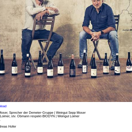
load
 Moser, Sprecher der Demeter-Gruppe | Weingut Sepp Moser
 Loimer, stv. Obmann respekt-BIODYN | Weingut Loimer
.
dreas Hofer