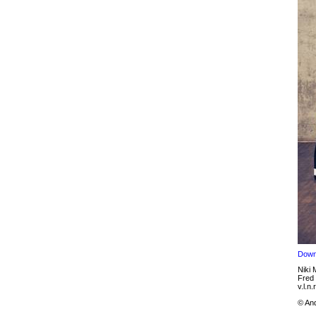
Down
Niki
Fred
v.l.n.r
© An