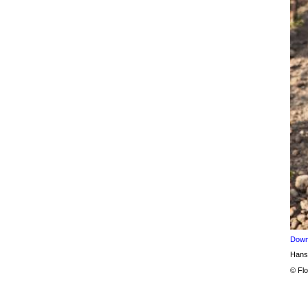
Down
Hans
© Flo