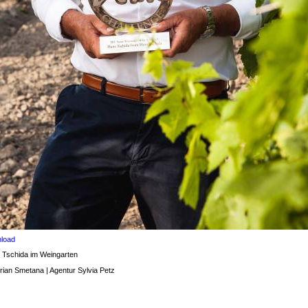
load
 Tschida im Weingarten
rian Smetana | Agentur Sylvia Petz