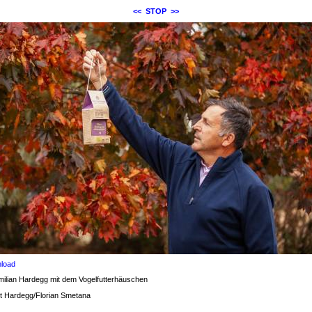
<<
STOP
>>
load
ilian Hardegg mit dem Vogelfutterhäuschen
t Hardegg/Florian Smetana