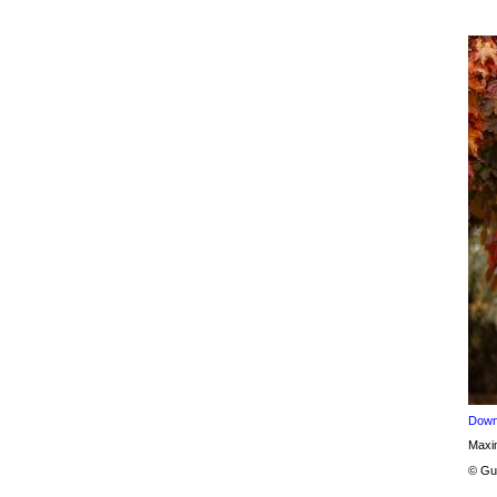
Down
Maxim
© Gu