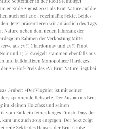
itte September in der Ried Steinbügel
am er Ende August 2022 als Brut Nature auf die
chen auch seit 2004 regelmäßig Sekte. Beides
nden. Jetzt präsentieren wir anlässlich des Tags
rut Nature neben dem neuen Jahrgang der
Hardegg im Rahmen der Verkostung Mitte
serve aus 75 % Chardonnay und 25 % Pinot
 Noir und 25 % Zweigelt stammen ebenfalls aus
gen und kalkhaltigen Monopollage Hardeggs.
 der Ab-Hof-Preis des »V« Brut Nature liegt bei
as Gruber: »Der Viognier ist mit seiner
nders spannende Rebsorte. Der Ausbau als Brut
ng im kleinen Holzfass und seinen
ik vom Kalk ein feines langes Finish. Dass der
 kam uns auch 2019 entgegen. Der Sekt zeigt
ei reife Sekte des Hauses, der Brut Große