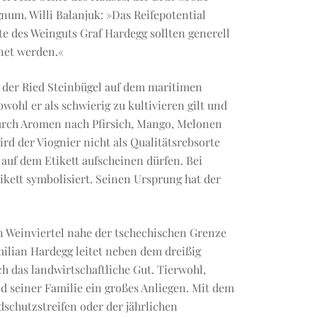
num. Willi Balanjuk: »Das Reifepotential
te des Weinguts Graf Hardegg sollten generell
fnet werden.«
 der Ried Steinbügel auf dem maritimen
wohl er als schwierig zu kultivieren gilt und
durch Aromen nach Pfirsich, Mango, Melonen
rd der Viognier nicht als Qualitätsrebsorte
auf dem Etikett aufscheinen dürfen. Bei
ikett symbolisiert. Seinen Ursprung hat der
n Weinviertel nahe der tschechischen Grenze
milian Hardegg leitet neben dem dreißig
h das landwirtschaftliche Gut. Tierwohl,
d seiner Familie ein großes Anliegen. Mit dem
chutzstreifen oder der jährlichen