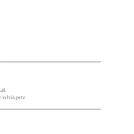
.at
e sylvia.petz