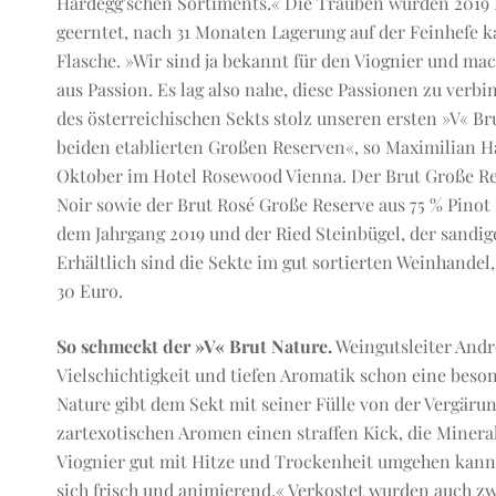
Hardegg'schen Sortiments.« Die Trauben wurden 2019 M
geerntet, nach 31 Monaten Lagerung auf der Feinhefe k
Flasche. »Wir sind ja bekannt für den Viognier und ma
aus Passion. Es lag also nahe, diese Passionen zu verbi
des österreichischen Sekts stolz unseren ersten »V« B
beiden etablierten Großen Reserven«, so Maximilian 
Oktober im Hotel Rosewood Vienna. Der Brut Große Re
Noir sowie der Brut Rosé Große Reserve aus 75 % Pinot
dem Jahrgang 2019 und der Ried Steinbügel, der sandi
Erhältlich sind die Sekte im gut sortierten Weinhandel,
30 Euro.
So schmeckt der »V« Brut Nature.
Weingutsleiter Andre
Vielschichtigkeit und tiefen Aromatik schon eine beso
Nature gibt dem Sekt mit seiner Fülle von der Vergäru
zartexotischen Aromen einen straffen Kick, die Mineral
Viognier gut mit Hitze und Trockenheit umgehen kann,
sich frisch und animierend.« Verkostet wurden auch zw