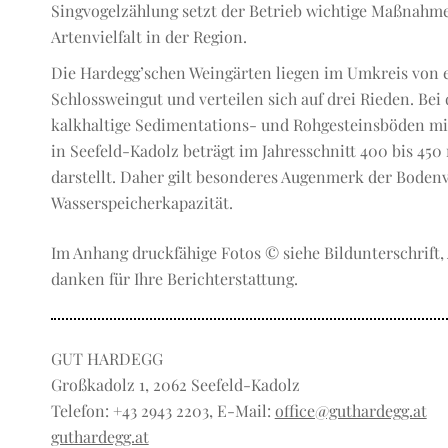
Singvogelzählung setzt der Betrieb wichtige Maßnahmen
Artenvielfalt in der Region.
Die Hardegg’schen Weingärten liegen im Umkreis von 
Schlossweingut und verteilen sich auf drei Rieden. Bei
kalkhaltige Sedimentations- und Rohgesteinsböden mi
in Seefeld-Kadolz beträgt im Jahresschnitt 400 bis 45
darstellt. Daher gilt besonderes Augenmerk der Bode
Wasserspeicherkapazität.
Im Anhang druckfähige Fotos © siehe Bildunterschrift
danken für Ihre Berichterstattung.
GUT HARDEGG
Großkadolz 1, 2062 Seefeld-Kadolz
Telefon: +43 2943 2203, E-Mail:
office@guthardegg.at
guthardegg.at