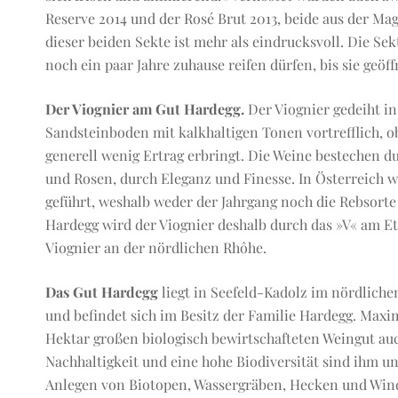
Reserve 2014 und der Rosé Brut 2013, beide aus der Mag
dieser beiden Sekte ist mehr als eindrucksvoll. Die Sek
noch ein paar Jahre zuhause reifen dürfen, bis sie geöf
Der Viognier am Gut Hardegg.
Der Viognier gedeiht in
Sandsteinboden mit kalkhaltigen Tonen vortrefflich, ob
generell wenig Ertrag erbringt. Die Weine bestechen 
und Rosen, durch Eleganz und Finesse. In Österreich wi
geführt, weshalb weder der Jahrgang noch die Rebsorte 
Hardegg wird der Viognier deshalb durch das »V« am Et
Viognier an der nördlichen Rhôhe.
Das Gut Hardegg
liegt in Seefeld-Kadolz im nördliche
und befindet sich im Besitz der Familie Hardegg. Maxi
Hektar großen biologisch bewirtschafteten Weingut auc
Nachhaltigkeit und eine hohe Biodiversität sind ihm un
Anlegen von Biotopen, Wassergräben, Hecken und Winds