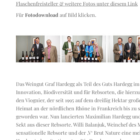
Flaschenfreisteller & weitere Fotos unter diesem Link
Für
Fotodownload
auf Bild klicken.
Das Weingut Graf Hardegg als Teil des Guts Hardegg im 
Innovation, Biodiversität und für Rebsorten, die hierzul
den Viognier, der seit 1995 auf dem dreißig Hektar gro
Heimat an der nördlichen Rhône in Frankreich bis zu s
geworden war. Nun lancierten Maximilian Hardegg und 
Sekt aus dieser Rebsorte. Willi Balanjuk, Weinchef des 
sensationelle Rebsorte und der ‚V‘ Brut Nature eine m