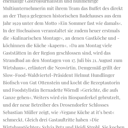
ehemalige Gastrojournalistin und nunmehrige
Multiunternehmerin mit ihrem Team das Buffet des direkt
an der Thaya gelegenen historischen Badehauses aus dem
Jahr 1929 unter dem Motto »Ein Sommer fast wie damals«.
In der Hochsaison veranstaltet sie zudem heuer erstmals
die »Kulinarischen Montage«, an denen Gastköche und -
köchinnen die Küche »kapern«. »Da am Montag viele
Gaststätten in der Region geschlossen sind, wird das
Strandbad an den Montagen von 17. Juli bis 21. August zum
Wirtshaus«, erläutert die Neowirtin. Demgemäß grillt der
Slow-Food-Waldviertel-Präsident Helmut Hundlinger
Biofisch von Gut Ottenstein und kocht die Rezeptautorin
und Foodstylistin Bernadette Wörndl »Gerichte, die aufs
Ganze gehen«. Weiters wird ein Biospanferkel gebrutzelt,
und der neue Betreiber des Drosendorfer Schlosses
Sebastian Müller zeigt, wie »Vegane Küche at it’s best«
schmeckt. Gleich drei Gastauftritte haben »Die
Wirtshaustöchter« Sylvia Petz und Heidi Strobl. Sie kochen