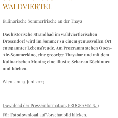
WALDVIERTEL
Kulinarische Sommerfrische an der Thaya
Das historische Strandbad im waldviertlerischen
Drosendorf wird im Sommer zu einem genussvollen Ort
entspannter Lebensfreude. Am Programm stehen Open-
Air-Sommerkino, eine groovige Thayabar und mit dem
Kulinarischen Montag eine illustre Schar an Köchinnen
und Köchen.
Wien, am 13. Juni 2023
Download der Presseinformation, PROGRAMM S. 3
Für
Fotodownload
auf Vorschaubild klicken.