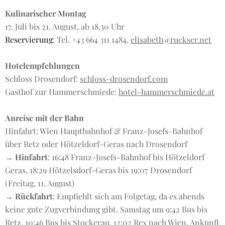
Kulinarischer Montag
17. Juli bis 21. August, ab 18.30 Uhr
Reservierung
: Tel. ‭+43 664 311 1484‬,
elisabeth@ruckser.net
Hotelempfehlungen
Schloss Drosendorf:
schloss-drosendorf.com
Gasthof zur Hammerschmiede:
hotel-hammerschmiede.at
Anreise mit der Bahn
Hinfahrt: Wien Hauptbahnhof & Franz-Josefs-Bahnhof
über Retz oder Hötzeldorf-Geras nach Drosendorf
→
Hinfahrt
: 16:48 Franz-Josefs-Bahnhof bis Hötzeldorf
Geras, 18:29 Hötzelsdorf-Geras bis 19:07 Drosendorf
(Freitag, 11. August)
→
Rückfahrt
: Empfiehlt sich am Folgetag, da es abends
keine gute Zugverbindung gibt. Samstag um 9:42 Bus bis
Retz, 10:46 Bus bis Stockerau, 12:02 Rex nach Wien, Ankunft