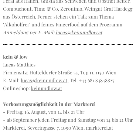
Feral aus Italien, Gnista aus Schweden und Obsthof Retter,
Combuchont, Timo & Co, Zeronimo, Weingut Graf Hardegg
aus Österreich. Ferner stehen ein Talk zum Thema
"Alkoholfrei" und feines Fingerfood auf dem Programm.
Anmeldung per E-Mail:
lucas@keinundlow.at
kein & low
Lucas Matthies
Firmensitz: Hütteldorfer Straße 35, Top 11, 1150 Wien
E-Mail:
lucas@keinundlow.at
, Tel. +43 681 84848827
Onlineshop:
keinundlow.at
Verkostungsmöglichkeit in der Markterei
- Freitag, 16. August, von 14 bis 21 Uhr
- ab September jeden Freitag und Samstag von 14 bis 21 Uhr
Markterei, Severingasse 7, 1090 Wien,
markterei.at