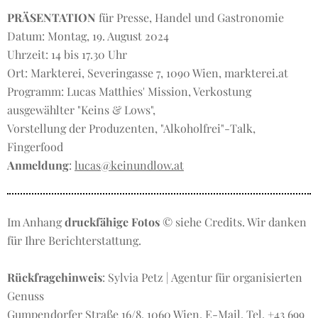
PRÄSENTATION
für Presse, Handel und Gastronomie
Datum: Montag, 19. August 2024
Uhrzeit: 14 bis 17.30 Uhr
Ort: Markterei, Severingasse 7, 1090 Wien, markterei.at
Programm: Lucas Matthies' Mission, Verkostung
ausgewählter "Keins & Lows",
Vorstellung der Produzenten, "Alkoholfrei"-Talk,
Fingerfood
Anmeldung
:
lucas@keinundlow.at
Im Anhang
druckfähige Fotos
© siehe Credits. Wir danken
für Ihre Berichterstattung.
Rückfragehinweis
: Sylvia Petz | Agentur für organisierten
Genuss
Gumpendorfer Straße 16/8, 1060 Wien,
E-Mail
, Tel. +43 699