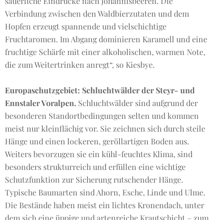
säuerliche Eindrücke nach Johannisbeeren. Die
Verbindung zwischen den Waldbierzutaten und dem
Hopfen erzeugt spannende und vielschichtige
Fruchtaromen. Im Abgang dominieren Karamell und eine
fruchtige Schärfe mit einer alkoholischen, warmen Note,
die zum Weitertrinken anregt“, so Kiesbye.
Europaschutzgebiet: Schluchtwälder der Steyr- und
Ennstaler Voralpen.
Schluchtwälder sind aufgrund der
besonderen Standortbedingungen selten und kommen
meist nur kleinflächig vor. Sie zeichnen sich durch steile
Hänge und einen lockeren, geröllartigen Boden aus.
Weiters bevorzugen sie ein kühl-feuchtes Klima, sind
besonders strukturreich und erfüllen eine wichtige
Schutzfunktion zur Sicherung rutschender Hänge.
Typische Baumarten sind Ahorn, Esche, Linde und Ulme.
Die Bestände haben meist ein lichtes Kronendach, unter
dem sich eine üppige und artenreiche Krautschicht – zum