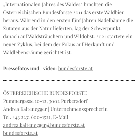
„Internationalen Jahres des Waldes“ brachten die
Österreichischen Bundesforste 2011 das erste Waldbier
heraus. Während in den ersten fünf Jahren Nadelbäume die
Zutaten aus der Natur lieferten, lag der Schwerpunkt
danach auf Waldsträuchern und Wildobst. 2021 startete ein
neuer Zyklus, bei dem der Fokus auf Herkunft und
Waldlebensräume gerichtet ist.
Pressefotos und -video:
bundesforste.at
ÖSTERREICHISCHE BUNDESFORSTE
Pummergasse 10-12, 3002 Purkersdorf
Andrea Kaltenegger | Unternehmenssprecherin
Tel. +43 2231 600-1521, E-Mail:
andrea.kaltenegger@bundesforste.at
bundesforste.at