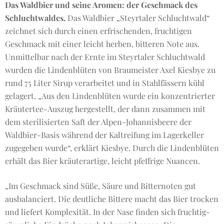
Das Waldbier und seine Aromen: der Geschmack des
Schluchtwaldes.
Das Waldbier „Steyrtaler Schluchtwald“
zeichnet sich durch einen erfrischenden, fruchtigen
Geschmack mit einer leicht herben, bitteren Note aus.
Unmittelbar nach der Ernte im Steyrtaler Schluchtwald
wurden die Lindenblüten von Braumeister Axel Kiesbye zu
rund 75 Liter Sirup verarbeitet und in Stahlfässern kühl
gelagert. „Aus den Lindenblüten wurde ein konzentrierter
Kräutertee-Auszug hergestellt, der dann zusammen mit
dem sterilisierten Saft der Alpen-Johannisbeere der
Waldbier-Basis während der Kaltreifung im Lagerkeller
zugegeben wurde“, erklärt Kiesbye. Durch die Lindenblüten
erhält das Bier kräuterartige, leicht pfeffrige Nuancen.
„Im Geschmack sind Süße, Säure und Bitternoten gut
ausbalanciert. Die deutliche Bittere macht das Bier trocken
und liefert Komplexität. In der Nase finden sich fruchtig-