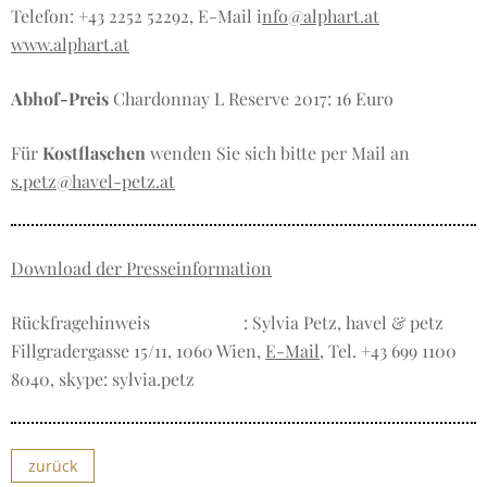
Telefon: +43 2252 52292, E-Mail i
nfo@alphart.at
www.alphart.at
Abhof-Preis
Chardonnay L Reserve 2017: 16 Euro
Für
Kostflaschen
wenden Sie sich bitte per Mail an
s.petz@havel-petz.at
Download der Presseinformation
Rückfragehinweis
: Sylvia Petz, havel & petz
Fillgradergasse 15/11, 1060 Wien,
E-Mail
, Tel. +43 699 1100
8040, skype: sylvia.petz
zurück