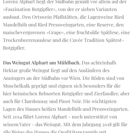
Lorenz Alphart liegt der Südbahn gemäß vor allem auf der
»Faszination Rotgipfler«, von der er sieben Varianten
ausbaut. Den Ortswein Pfaffstätten, die Lagenweine Ried
Mandelhöh und Ried Pressweingarten, eine Reserve, den
maischevergorenen »Grape«, eine fruchtsüße Spätlese, eine
Trockenbeerenauslese und die Cuvée Tradition Spätrot-
Rotgipfler.
Das Weingut Alphart am Mühlbach.
Das achteinhalb
Hektar große Weingut liegt auf den Ausläufern des
Anningers an der Südbahn vor Wien. Die Böden sind von
Muschelkalk geprägt und eignen sich besonders für die
hier heimischen Rebsorten Rotgipfler und Zierfandler, aber
auch für Chardonnay und Pinot Noir. Die wichtigsten
Lagen des Hauses heißen Mandelhöh und Pressweingarten.
Seit 2014 führt Lorenz Alphart - noch unterstützt von
seinem Vater - das Weingut. Mit dem Jahrgang 2018 gilt für
alle Weine des Hauses die Qualitätspyramide mit