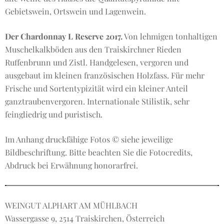
Gebietswein, Ortswein und Lagenwein.
Der Chardonnay L Reserve 2017.
Von lehmigen tonhaltigen
Muschelkalkböden aus den Traiskirchner Rieden
Ruffenbrunn und Zistl. Handgelesen, vergoren und
ausgebaut im kleinen französischen Holzfass. Für mehr
Frische und Sortentypizität wird ein kleiner Anteil
ganztraubenvergoren. Internationale Stilistik, sehr
feingliedrig und puristisch.
Im Anhang druckfähige Fotos © siehe jeweilige
Bildbeschriftung. Bitte beachten Sie die Fotocredits,
Abdruck bei Erwähnung honorarfrei.
WEINGUT ALPHART AM MÜHLBACH
Wassergasse 9, 2514 Traiskirchen, Österreich