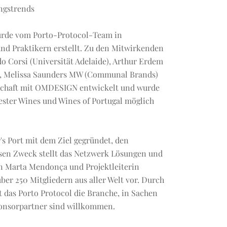
ngstrends
rde vom Porto-Protocol-Team in
d Praktikern erstellt. Zu den Mitwirkenden
 Corsi (Universität Adelaide), Arthur Erdem
m), Melissa Saunders MW (Communal Brands)
rschaft mit OMDESIGN entwickelt und wurde
ester Wines und Wines of Portugal möglich
s Port mit dem Ziel gegründet, den
esen Zweck stellt das Netzwerk Lösungen und
in Marta Mendonça und Projektleiterin
er 250 Mitgliedern aus aller Welt vor. Durch
 das Porto Protocol die Branche, in Sachen
ponsorpartner sind willkommen.