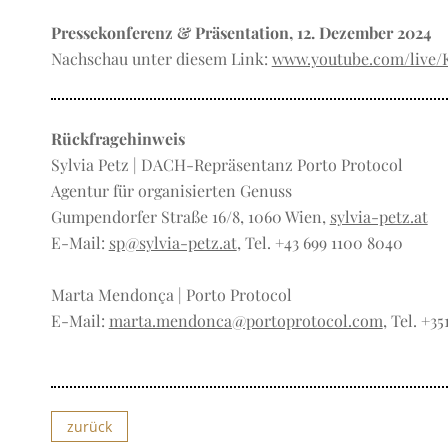
Pressekonferenz & Präsentation, 12. Dezember 2024
Nachschau unter diesem Link:
www.youtube.com/live
Rückfragehinweis
Sylvia Petz | DACH-Repräsentanz Porto Protocol
Agentur für organisierten Genuss
Gumpendorfer Straße 16/8, 1060 Wien,
sylvia-petz.at
E-Mail:
sp@sylvia-petz.at
, Tel. +43 699 1100 8040
Marta Mendonça | Porto Protocol
E-Mail:
marta.mendonca@portoprotocol.com
, Tel. +35
zurück