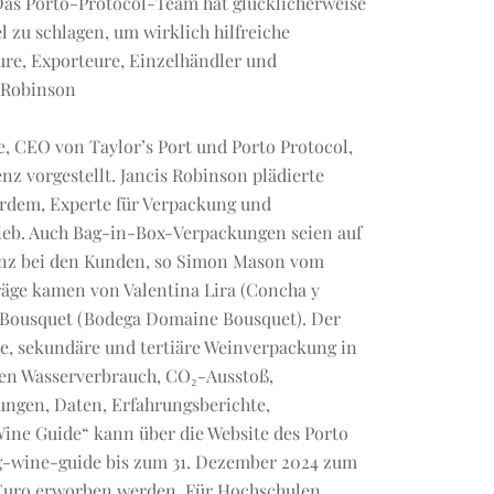
„Das Porto-Protocol-Team hat glücklicherweise
 zu schlagen, um wirklich hilfreiche
re, Exporteure, Einzelhändler und
s Robinson
, CEO von Taylor’s Port und Porto Protocol,
 vorgestellt. Jancis Robinson plädierte
Erdem, Experte für Verpackung und
hrieb. Auch Bag-in-Box-Verpackungen seien auf
z bei den Kunden, so Simon Mason vom
räge kamen von Valentina Lira (Concha y
 Bousquet (Bodega Domaine Bousquet). Der
, sekundäre und tertiäre Weinverpackung in
ten Wasserverbrauch, CO₂-Ausstoß,
lungen, Daten, Erfahrungsberichte,
ne Guide“ kann über die Website des Porto
g-wine-guide bis zum 31. Dezember 2024 zum
 Euro erworben werden. Für Hochschulen,