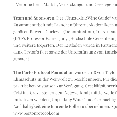
- Verbraucher-, Markt-, Verpackungs- und Gesetzgebu
Team und Sponsoren.
Der „Unpacking Wine Guide“ wu
Zusammenarbeit mit Branchenführern, Akademikern un
gehören Rowena Curlewis (Denomination), Dr. Armando
(IPEF), Professor Rainer Jung (Hochschule Geisenhei
und weitere Experten. Der Leitfaden wurde in Partne
dank Taylor’s Port sowie der Unterstützung von Lanch
gemacht.
The Porto Protocol Foundation
wurde 2018 von Taylor'
Klimaschutz in der Weinwelt zu beschleunigen. Für di
praktischen Austausch zur Verfügung. Geschäftsführer
Cristina Crava stehen dem Netzwerk mit mittlerweile üb
Initiativen wie den „Unpacking Wine Guide“ ermächtigt
Nachhaltigkeit eine führende Rolle zu übernehmen. S
www.portoprotocol.com