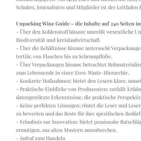
Schulen, Journalisten und Mitglieder ist der Leitfaden 
Unpacking Wine Guide – die Inhalte auf 240 Seiten im
- Über den Kohlenstoff hinaus: umreißt wesentliche U
Biodiversität und Kreislaufwirtschaft.
- Über die Behältnisse hinaus: untersucht Verpackunge
tertiär, von Flaschen bis zu Schrumpffolie.
- Über Verpackungen hinaus: betrachtet Rohmaterialien
zum Lebensende in einer Zero-Waste-Hierarchie.
- Konkrete Maßnahmen: bietet den Lesern klare, umsetz
- Praktische Einblicke von Produzenten: enthält Erfahr
datengestützte Erkenntnisse, die praktische Perspektiv
- Keine perfekten Lösungen: rüstet die Leser und Les
zu bewerten und das Beste für ihre spezifischen Bedür
- Erlaubnis zur Innovation: bietet praxisnahe Ratschl
ermutigen, aus alten Mustern auszubrechen.
- Aufruf zum Handeln