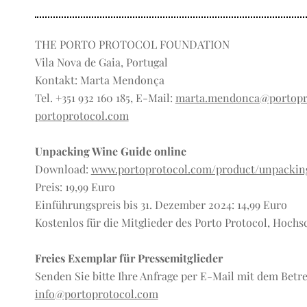
THE PORTO PROTOCOL FOUNDATION
Vila Nova de Gaia, Portugal
Kontakt: Marta Mendonça
Tel. +351 932 160 185, E-Mail:
marta.mendonca@portopr
portoprotocol.com
Unpacking Wine Guide online
Download:
www.portoprotocol.com/product/unpackin
Preis: 19,99 Euro
Einführungspreis bis 31. Dezember 2024: 14,99 Euro
Kostenlos für die Mitglieder des Porto Protocol, Hoch
Freies Exemplar für Pressemitglieder
Senden Sie bitte Ihre Anfrage per E-Mail mit dem Betref
info@portoprotocol.com