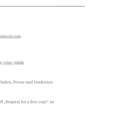
otocol.com
g-wine-guide
schulen, Presse und Studenten
f „Request for a free copy“ an