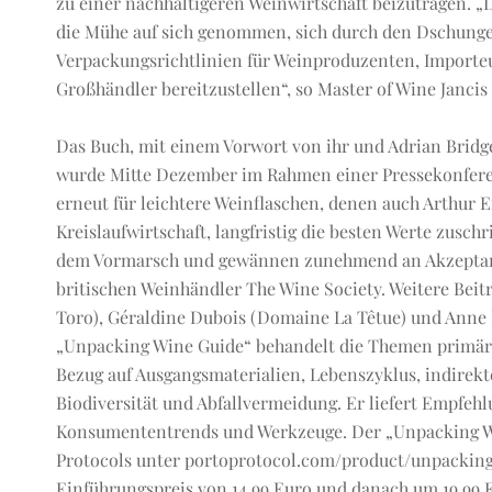
zu einer nachhaltigeren Weinwirtschaft beizutragen. 
die Mühe auf sich genommen, sich durch den Dschungel
Verpackungsrichtlinien für Weinproduzenten, Importeu
Großhändler bereitzustellen“, so Master of Wine Janci
Das Buch, mit einem Vorwort von ihr und Adrian Bridge
wurde Mitte Dezember im Rahmen einer Pressekonferenz
erneut für leichtere Weinflaschen, denen auch Arthur 
Kreislaufwirtschaft, langfristig die besten Werte zusc
dem Vormarsch und gewännen zunehmend an Akzeptan
britischen Weinhändler The Wine Society. Weitere Beit
Toro), Géraldine Dubois (Domaine La Têtue) und Anne
„Unpacking Wine Guide“ behandelt die Themen primäre
Bezug auf Ausgangsmaterialien, Lebenszyklus, indirek
Biodiversität und Abfallvermeidung. Er liefert Empfeh
Konsumententrends und Werkzeuge. Der „Unpacking Wi
Protocols unter portoprotocol.com/product/unpackin
Einführungspreis von 14,99 Euro und danach um 19,99