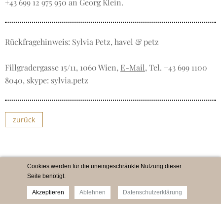
+43 699 12 975 950 an Georg Klein.
Rückfragehinweis: Sylvia Petz, havel & petz
Fillgradergasse 15/11, 1060 Wien,
E-Mail
, Tel. +43 699 1100
8040, skype: sylvia.petz
zurück
Cookies werden für die uneingeschränkte Nutzung dieser
Seite benötigt.
Akzeptieren
Ablehnen
Datenschutzerklärung
Impressum
Newsletter
Datenschutz