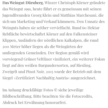
Das Weingut Dürnberg.
Winzer Christoph Körner gründete
das Weingut 1991, heute führt er es gemeinsam mit seinen
Jugendfreunden Georg Klein und Matthias Marchesani, die
sich um Marketing und Verkauf kümmern. Den Umsatz des
Weinguts haben sie seither vervielfacht. Rund 60 Hektar
Rebfläche bewirtschaftet Körner auf den Falkensteiner
Klippen, Ausläufern der nördlichen Kalkalpen, die rund
200 Meter höher liegen als die Weingärten der
umliegenden Gemeinden. Der Region gemäß wird
vorwiegend Grüner Veltliner vinifiziert, ein weiterer Fokus
liegt auf den weißen Burgundersorten, auf Riesling,
Zweigelt und Pinot Noir. 2015 wurde der Betrieb mit dem
Siegel »Zertifiziert Nachhaltig Austria« ausgezeichnet.
Im Anhang druckfähige Fotos © siehe jeweilige
Bildbeschriftung. Bitte beachten Sie die Fotocredits,
Abdruck bei Erwähnung honorarfrei.