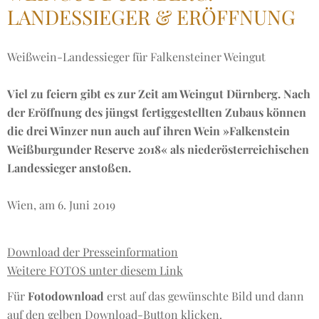
LANDESSIEGER & ERÖFFNUNG
Weißwein-Landessieger für Falkensteiner Weingut
Viel zu feiern gibt es zur Zeit am Weingut Dürnberg. Nach
der Eröffnung des jüngst fertiggestellten Zubaus können
die drei Winzer nun auch auf ihren Wein »Falkenstein
Weißburgunder Reserve 2018« als niederösterreichischen
Landessieger anstoßen.
Wien, am 6. Juni 2019
Download der Presseinformation
Weitere FOTOS unter diesem Link
Für
Fotodownload
erst auf das gewünschte Bild und dann
auf den gelben Download-Button klicken.