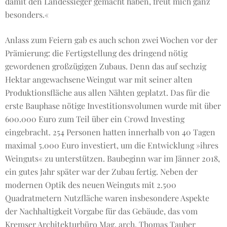
damit den Landessieger gemacht haben, freut mich ganz
besonders.«
Anlass zum Feiern gab es auch schon zwei Wochen vor der
Prämierung: die Fertigstellung des dringend nötig
gewordenen großzügigen Zubaus. Denn das auf sechzig
Hektar angewachsene Weingut war mit seiner alten
Produktionsfläche aus allen Nähten geplatzt. Das für die
erste Bauphase nötige Investitionsvolumen wurde mit über
600.000 Euro zum Teil über ein Crowd Investing
eingebracht. 254 Personen hatten innerhalb von 40 Tagen
maximal 5.000 Euro investiert, um die Entwicklung »ihres
Weinguts« zu unterstützen. Baubeginn war im Jänner 2018,
ein gutes Jahr später war der Zubau fertig. Neben der
modernen Optik des neuen Weinguts mit 2.500
Quadratmetern Nutzfläche waren insbesondere Aspekte
der Nachhaltigkeit Vorgabe für das Gebäude, das vom
Kremser Architekturbüro Mag. arch. Thomas Tauber