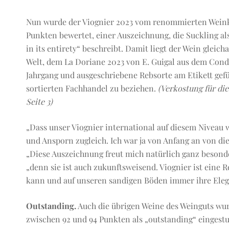
Nun wurde der Viognier 2023 vom renommierten Weinkri
Punkten bewertet, einer Auszeichnung, die Suckling als
in its entirety“ beschreibt. Damit liegt der Wein gleic
Welt, dem La Doriane 2023 von E. Guigal aus dem Condr
Jahrgang und ausgeschriebene Rebsorte am Etikett gefüh
sortierten Fachhandel zu beziehen.
(Verkostung für die
Seite 3)
„Dass unser Viognier international auf diesem Niveau
und Ansporn zugleich. Ich war ja von Anfang an von di
„Diese Auszeichnung freut mich natürlich ganz besonde
„denn sie ist auch zukunftsweisend. Viognier ist eine 
kann und auf unseren sandigen Böden immer ihre Eleg
Outstanding.
Auch die übrigen Weine des Weinguts wur
zwischen 92 und 94 Punkten als „outstanding“ eingestuf