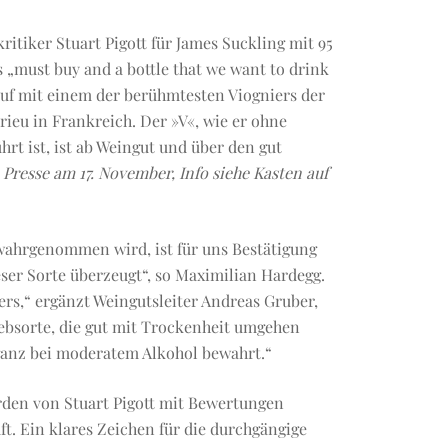
tiker Stuart Pigott für James Suckling mit 95
 „must buy and a bottle that we want to drink
hauf mit einem der berühmtesten Viogniers der
ieu in Frankreich. Der »V«, wie er ohne
rt ist, ist ab Weingut und über den gut
 Presse am 17. November, Info siehe Kasten auf
 wahrgenommen wird, ist für uns Bestätigung
eser Sorte überzeugt“, so Maximilian Hardegg.
rs,“ ergänzt Weingutsleiter Andreas Gruber,
Rebsorte, die gut mit Trockenheit umgehen
anz bei moderatem Alkohol bewahrt.“
den von Stuart Pigott mit Bewertungen
t. Ein klares Zeichen für die durchgängige