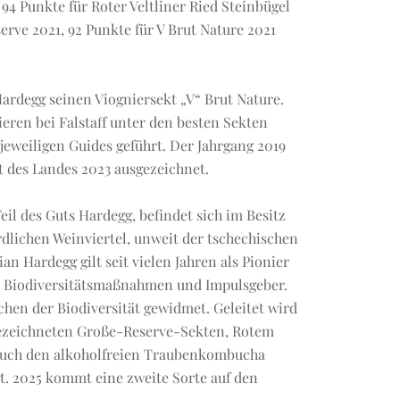
94 Punkte für Roter Veltliner Ried Steinbügel
erve 2021, 92 Punkte für V Brut Nature 2021
ardegg seinen Viogniersekt „V“ Brut Nature.
eren bei Falstaff unter den besten Sekten
jeweiligen Guides geführt. Der Jahrgang 2019
t des Landes 2023 ausgezeichnet.
il des Guts Hardegg, befindet sich im Besitz
rdlichen Weinviertel, unweit der tschechischen
ian Hardegg gilt seit vielen Jahren als Pionier
r Biodiversitätsmaßnahmen und Impulsgeber.
hen der Biodiversität gewidmet. Geleitet wird
gezeichneten Große-Reserve-Sekten, Rotem
24 auch den alkoholfreien Traubenkombucha
t. 2025 kommt eine zweite Sorte auf den