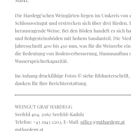
Markt.
Die Hardegg’schen Weingärten liegen im Umkreis von 
Schlossweingut und erstrecken sich über drei Rieden. 
herausragende Weine. Bei den Böden handelt es sich h
und Rohgesteinsböden mit hohem Sandanteil. Die Nied
Jahresschnitt 400 bis 450 mm, was für die Weinrebe ein
die Bedeutung von Bodenverbesserung, Humusaufbau u
Wasserspeicherkapazität.
Im Anhang druckfähige Fotos © siehe Bildunterschrift
danken für Ihre Berichterstattung.
WEINGUT GRAF HARDEGG
Seefeld 404, 2062 Seefeld-Kadolz
Telefon: +43 2943 2203, E-Mail:
office@guthardegg.at
guthardegg.at