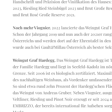
Handschrift und Präzision der Vinifikation des Hauses: 
2023, Riesling Ried Steinbügel 2023 und Brut Große Res
und Brut Rosé Große Reserve 2021.
Noch mehr Viognier.
2022 lancierte das Weingut Graf H
Schon der Jahrgang 2019 und nun auch der 2021er rangi
Österreichs und werden dort auf der Ehrentafel in den 
wurde auch bei Gault&Millau Österreich als bester Sek
Weingut Graf Hardegg.
Das Weingut Graf Hardegg ist Te
der Familie Hardegg und liegt in Seefeld-Kadolz im nö
Grenze. Seit 2006 ist es biologisch zertifiziert. Maximil
des nachhaltigen Weinbaus, als Vordenker umfassende
So sind etwa rund zehn Prozent der Hardegg’schen Fläc
das Weingut von Andreas Gruber. Neben Viognier, aus
Veltliner, Riesling und Pinot Noir erzeugt er seit 20
EMBRIZZO, der bereits international für Aufsehen sorg