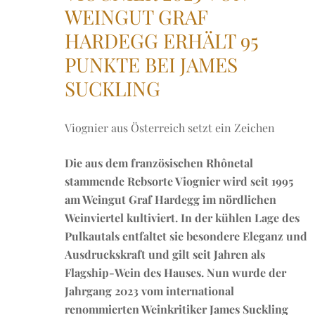
WEINGUT GRAF
HARDEGG ERHÄLT 95
PUNKTE BEI JAMES
SUCKLING
Viognier aus Österreich setzt ein Zeichen
Die aus dem französischen Rhônetal
stammende Rebsorte Viognier wird seit 1995
am Weingut Graf Hardegg im nördlichen
Weinviertel kultiviert. In der kühlen Lage des
Pulkautals entfaltet sie besondere Eleganz und
Ausdruckskraft und gilt seit Jahren als
Flagship-Wein des Hauses. Nun wurde der
Jahrgang 2023 vom international
renommierten Weinkritiker James Suckling