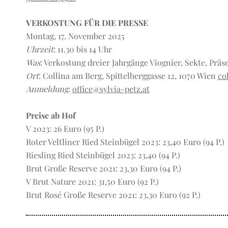
VERKOSTUNG FÜR DIE PRESSE
Montag, 17. November 2025
Uhrzeit
: 11.30 bis 14 Uhr
Was
: Verkostung dreier Jahrgänge Viognier, Sekte, Pr
Ort
: Collina am Berg, Spittelberggasse 12, 1070 Wien
co
Anmeldung
:
office@sylvia-petz.at
Preise ab Hof
V 2023: 26 Euro (95 P.)
Roter Veltliner Ried Steinbügel 2023: 23,40 Euro (94 P.)
Riesling Ried Steinbügel 2023: 23,40 (94 P.)
Brut Große Reserve 2021: 23,30 Euro (94 P.)
V Brut Nature 2021: 31,50 Euro (92 P.)
Brut Rosé Große Reserve 2021: 23,30 Euro (92 P.)