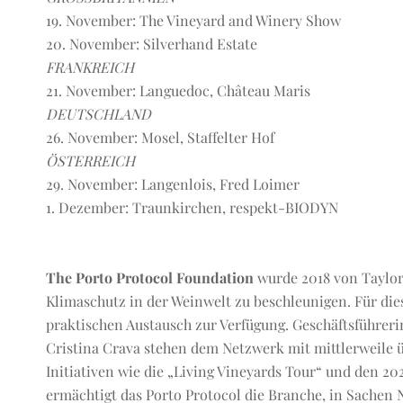
19. November: The Vineyard and Winery Show
20. November: Silverhand Estate
FRANKREICH
21. November: Languedoc, Château Maris
DEUTSCHLAND
26. November: Mosel, Staffelter Hof
ÖSTERREICH
29. November: Langenlois, Fred Loimer
1. Dezember: Traunkirchen, respekt-BIODYN
The Porto Protocol Foundation
wurde 2018 von Taylor'
Klimaschutz in der Weinwelt zu beschleunigen. Für di
praktischen Austausch zur Verfügung. Geschäftsführer
Cristina Crava stehen dem Netzwerk mit mittlerweile üb
Initiativen wie die „Living Vineyards Tour“ und den 
ermächtigt das Porto Protocol die Branche, in Sachen N