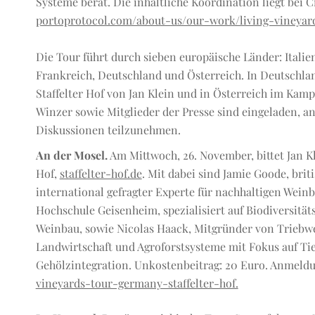
Systeme berät. Die inhaltliche Koordination liegt bei C
portoprotocol.com/about-us/our-work/living-vineyar
Die Tour führt durch sieben europäische Länder: Italie
Frankreich, Deutschland und Österreich. In Deutschla
Staffelter Hof von Jan Klein und in Österreich im Ka
Winzer sowie Mitglieder der Presse sind eingeladen, 
Diskussionen teilzunehmen.
An der Mosel.
Am Mittwoch, 26. November, bittet Jan Kl
Hof,
staffelter-hof.de
. Mit dabei sind Jamie Goode, bri
international gefragter Experte für nachhaltigen Weinb
Hochschule Geisenheim, spezialisiert auf Biodiversi
Weinbau, sowie Nicolas Haack, Mitgründer von Triebwe
Landwirtschaft und Agroforstsysteme mit Fokus auf Ti
Gehölzintegration. Unkostenbeitrag: 20 Euro. Anmeld
vineyards-tour-germany-staffelter-hof.