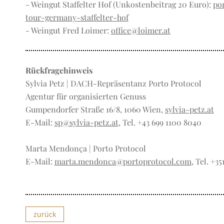
- Weingut Staffelter Hof (Unkostenbeitrag 20 Euro):
po
tour-germany-staffelter-hof
- Weingut Fred Loimer:
office@loimer.at
Rückfragehinweis
Sylvia Petz | DACH-Repräsentanz Porto Protocol
Agentur für organisierten Genuss
Gumpendorfer Straße 16/8, 1060 Wien,
sylvia-petz.at
E-Mail:
sp@sylvia-petz.at
, Tel. +43 699 1100 8040
Marta Mendonça | Porto Protocol
E-Mail:
marta.mendonca@portoprotocol.com
, Tel. +35
zurück