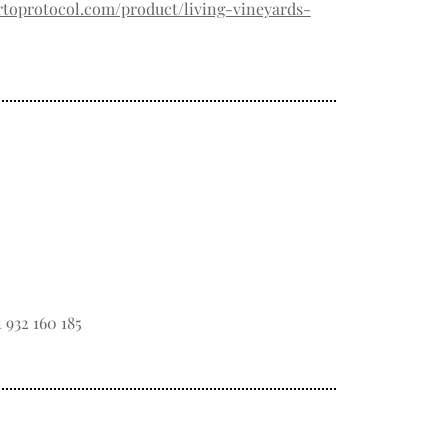
rtoprotocol.com/product/living-vineyards-
1 932 160 185