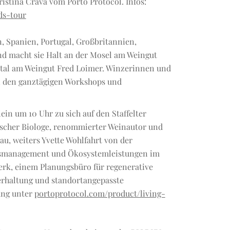
ristina Crava vom Porto Protocol. Infos:
ds-tour
n, Spanien, Portugal, Großbritannien,
nd macht sie Halt an der Mosel am Weingut
mptal am Weingut Fred Loimer. Winzerinnen und
an den ganztägigen Workshops und
ein um 10 Uhr zu sich auf den Staffelter
tischer Biologe, renommierter Weinautor und
au, weiters Yvette Wohlfahrt von der
tätsmanagement und Ökosystemleistungen im
rk, einem Planungsbüro für regenerative
erhaltung und standortangepasste
ung unter
portoprotocol.com/product/living-