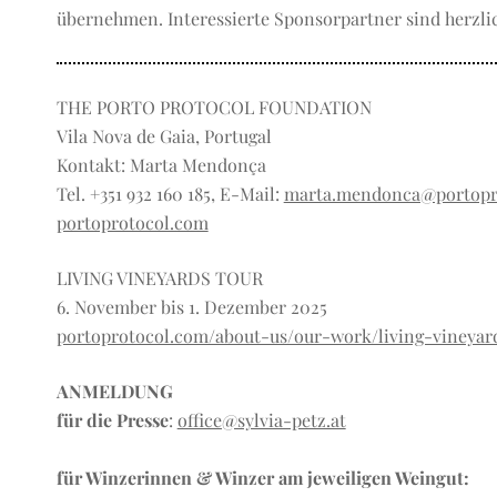
übernehmen. Interessierte Sponsorpartner sind herzl
THE PORTO PROTOCOL FOUNDATION
Vila Nova de Gaia, Portugal
Kontakt: Marta Mendonça
Tel. +351 932 160 185, E-Mail:
marta.mendonca@portopr
portoprotocol.com
LIVING VINEYARDS TOUR
6. November bis 1. Dezember 2025
portoprotocol.com/about-us/our-work/living-vineyar
ANMELDUNG
für die Presse
:
office@sylvia-petz.at
für Winzerinnen & Winzer am jeweiligen Weingut: