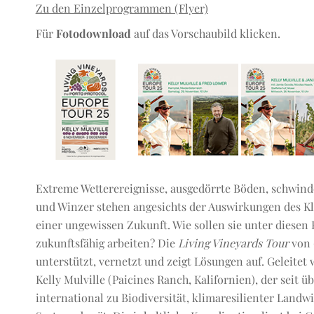
Zu den Einzelprogrammen (Flyer)
Für
Fotodownload
auf das Vorschaubild klicken.
Extreme Wetterereignisse, ausgedörrte Böden, schwin
und Winzer stehen angesichts der Auswirkungen des K
einer ungewissen Zukunft. Wie sollen sie unter diesen
zukunftsfähig arbeiten? Die
Living Vineyards Tour
von 
unterstützt, vernetzt und zeigt Lösungen auf. Geleite
Kelly Mulville (Paicines Ranch, Kalifornien), der seit 
international zu Biodiversität, klimaresilienter Landw