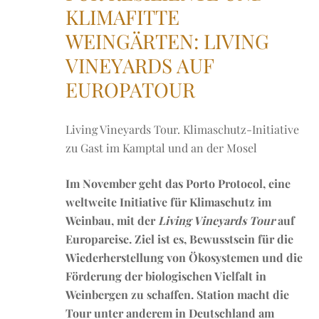
KLIMAFITTE
WEINGÄRTEN: LIVING
VINEYARDS AUF
EUROPATOUR
Living Vineyards Tour. Klimaschutz-Initiative
zu Gast im Kamptal und an der Mosel
Im November geht das Porto Protocol, eine
weltweite Initiative für Klimaschutz im
Weinbau, mit der
Living Vineyards Tour
auf
Europareise. Ziel ist es, Bewusstsein für die
Wiederherstellung von Ökosystemen und die
Förderung der biologischen Vielfalt in
Weinbergen zu schaffen. Station macht die
Tour unter anderem in Deutschland am