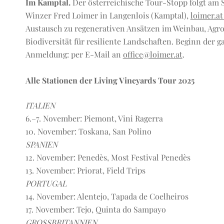
Im Kamptal.
Der österreichische Tour-Stopp folgt am 
Winzer Fred Loimer in Langenlois (Kamptal),
loimer.a
Austausch zu regenerativen Ansätzen im Weinbau, Agrof
Biodiversität für resiliente Landschaften. Beginn der g
Anmeldung: per E-Mail an
office@loimer.at
.
Alle Stationen der Living Vineyards Tour 2025
ITALIEN
6.–7. November: Piemont, Vini Ragerra
10. November: Toskana, San Polino
SPANIEN
12. November: Penedès, Most Festival Penedès
13. November: Priorat, Field Trips
PORTUGAL
14. November: Alentejo, Tapada de Coelheiros
17. November: Tejo, Quinta do Sampayo
GROSSBRITANNIEN