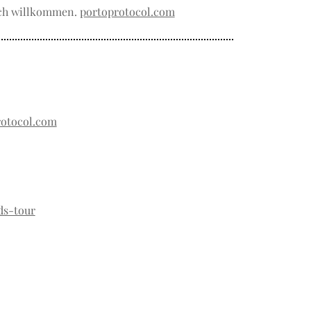
ich willkommen.
portoprotocol.com
otocol.com
ds-tour