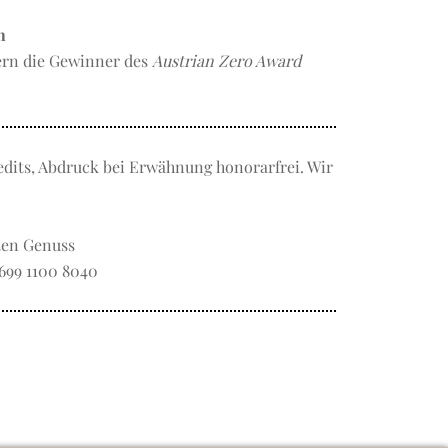
h
ern die Gewinner des
Austrian Zero Award
edits, Abdruck bei Erwähnung honorarfrei. Wir
rten Genuss
3 699 1100 8040