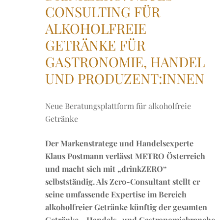
CONSULTING FÜR
ALKOHOLFREIE
GETRÄNKE FÜR
GASTRONOMIE, HANDEL
UND PRODUZENT:INNEN
Neue Beratungsplattform für alkoholfreie
Getränke
Der Markenstratege und Handelsexperte
Klaus Postmann verlässt METRO Österreich
und macht sich mit „drinkZERO“
selbstständig. Als Zero-Consultant stellt er
seine umfassende Expertise im Bereich
alkoholfreier Getränke künftig der gesamten
Getränke-, Handels- und Gastronomiebranche