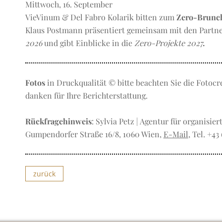
Mittwoch, 16. September
VieVinum & Del Fabro Kolarik bitten zum
Zero-Brunc
Klaus Postmann präsentiert gemeinsam mit den Partn
2026
und gibt Einblicke in die
Zero-Projekte 2027
.
Fotos
in Druckqualität © bitte beachten Sie die Fotocr
danken für Ihre Berichterstattung.
Rückfragehinweis
: Sylvia Petz | Agentur für organisie
Gumpendorfer Straße 16/8, 1060 Wien,
E-Mail
, Tel. +4
zurück