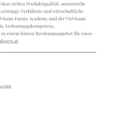
okus stehen Produktqualität, sensorische
eistungs-Verhältnis und wirtschaftliche
VieVinum Future Academy und der VieVinum
is, Verkostungskompetenz,
zu einem klaren Beratungsangebot für eines
nkzero.at
n.com