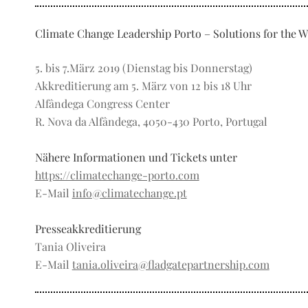
Climate Change Leadership Porto – Solutions for the W
5. bis 7.März 2019 (Dienstag bis Donnerstag)
Akkreditierung am 5. März von 12 bis 18 Uhr
Alfândega Congress Center
R. Nova da Alfândega, 4050-430 Porto, Portugal
Nähere Informationen und Tickets unter
https://climatechange-porto.com
E-Mail
info@climatechange.pt
Presseakkreditierung
Tania Oliveira
E-Mail
tania.oliveira@fladgatepartnership.com