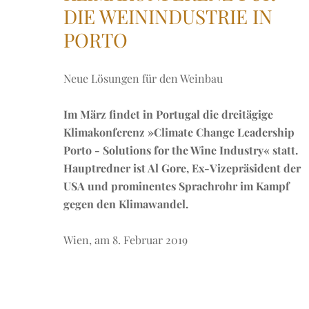
DIE WEININDUSTRIE IN
PORTO
Neue Lösungen für den Weinbau
Im März findet in Portugal die dreitägige
Klimakonferenz »Climate Change Leadership
Porto - Solutions for the Wine Industry« statt.
Hauptredner ist Al Gore, Ex-Vizepräsident der
USA und prominentes Sprachrohr im Kampf
gegen den Klimawandel.
Wien, am 8. Februar 2019