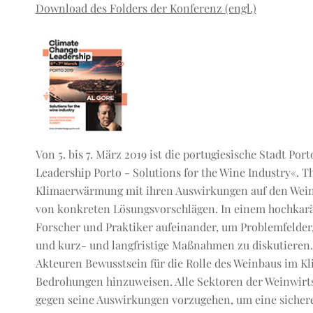
Download des Folders der Konferenz (engl.)
Von 5. bis 7. März 2019 ist die portugiesische Stadt P
Leadership Porto - Solutions for the Wine Industry«. T
Klimaerwärmung mit ihren Auswirkungen auf den Wein
von konkreten Lösungsvorschlägen. In einem hochkarät
Forscher und Praktiker aufeinander, um Problemfelder
und kurz- und langfristige Maßnahmen zu diskutieren. Z
Akteuren Bewusstsein für die Rolle des Weinbaus im Kl
Bedrohungen hinzuweisen. Alle Sektoren der Weinwirt
gegen seine Auswirkungen vorzugehen, um eine sichere