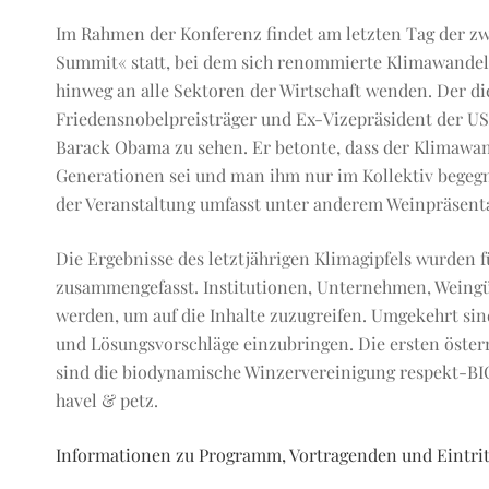
Im Rahmen der Konferenz findet am letzten Tag der zw
Summit« statt, bei dem sich renommierte Klimawandel
hinweg an alle Sektoren der Wirtschaft wenden. Der di
Friedensnobelpreisträger und Ex-Vizepräsident der USA 
Barack Obama zu sehen. Er betonte, dass der Klimawan
Generationen sei und man ihm nur im Kollektiv bege
der Veranstaltung umfasst unter anderem Weinpräsenta
Die Ergebnisse des letztjährigen Klimagipfels wurden 
zusammengefasst. Institutionen, Unternehmen, Weingü
werden, um auf die Inhalte zuzugreifen. Umgekehrt sin
und Lösungsvorschläge einzubringen. Die ersten österr
sind die biodynamische Winzervereinigung respekt-
havel & petz.
Informationen zu Programm, Vortragenden und Eintrit