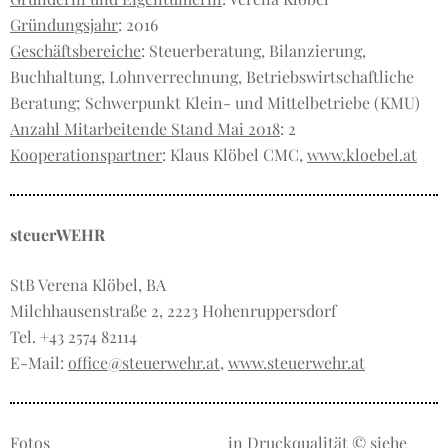
Gründungsjahr
: 2016
Geschäftsbereiche
: Steuerberatung, Bilanzierung,
Buchhaltung, Lohnverrechnung, Betriebswirtschaftliche
Beratung; Schwerpunkt Klein- und Mittelbetriebe (KMU)
Anzahl Mitarbeitende Stand Mai 2018
: 2
Kooperationspartner
: Klaus Klöbel CMC,
www.kloebel.at
steuerWEHR
StB Verena Klöbel, BA
Milchhausenstraße 2, 2223 Hohenruppersdorf
Tel. +43 2574 82114
E-Mail:
office@steuerwehr.at
,
www.steuerwehr.at
Fotos
in Druckqualität © siehe