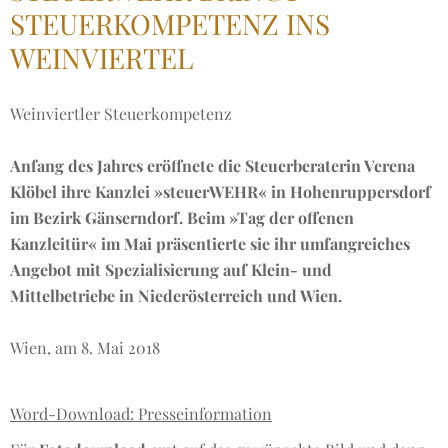
STEUERKOMPETENZ INS
WEINVIERTEL
Weinviertler Steuerkompetenz
Anfang des Jahres eröffnete die Steuerberaterin Verena
Klöbel ihre Kanzlei »steuerWEHR« in Hohenruppersdorf
im Bezirk Gänserndorf. Beim
»
Tag der offenen
Kanzleitür
«
im Mai präsentierte sie ihr umfangreiches
Angebot mit Spezialisierung auf Klein- und
Mittelbetriebe in Niederösterreich und Wien.
Wien, am 8. Mai 2018
Word-Download: Presseinformation