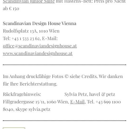
Scandinvian Junior Suite
mit Hästens-Bett: Preis pro Nacht
ab € 150
Scandinavian Design House Vienna
Rudolfsplatz 13A, 1010 Wien
Tel: +43 1 533 23 62, E-Mail:
office@scandinaviandesignhouse.at
www.scandinaviandesignhouse.at
Im Anhang druckfähige Fotos © siehe Credits. Wir danken
für Ihre Berichterstattung.
Rückfragehinweis:
Sylvia Petz, havel & petz
Fillgradergasse 15/11, 1060 Wien,
E-Mail
, Tel. +43 699 1100
8040, skype sylvia.petz