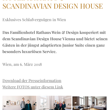
SCANDINAVIAN DESIGN HOUSE
Exklusives Schlafvergnügen in Wien
Das Familienhotel Rathaus Wein & Design kooperiert mit
dem Scandinavian Design House Vienna und bietet seinen
Gästen in der jüngst adaptierten Junior Suite einen ganz
besonders luxuriösen Service.
Wien, am 6. März 2018
Download der Presseinformation
Weitere FOTOS unter diesem Link