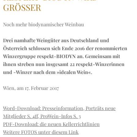
GRÖSSER
Noch mehr biodynamischer Weinbau
Drei namhafte Weingüter aus Deutschland und
Österreich schlossen sich Ende 2016 der renommierten
Winzergruppe respekt-BIODYN an. Gemeinsam mit
ihnen streben nun insgesamt 22 respekt-Winzerinnen
und -Winzer nach dem »idealen Wein«.
Wien, am 17. Februar 2017
Word-Download: Presseinformation, Porträts neue
Mitglieder S. 4ff, ProWein-Infos S. 3
PDF-Download: die neuen Kellerrichtlinien
Weitere FOTOS unter diesem Link