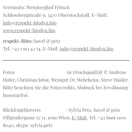
Vereinsitz: Weinberghof Fritsch
Schlossbergstraße 9, 3470 Oberstockstall, E-Mail:
info@respekt-biodyn.bio
www.respekt-biodyn.bio
respekt-Büro:
havel & petz
Tel. +43 1 913 42 74, E-Mail:
info@respekt-biodyn.bio
Fotos
in Druckqualität © Andreas
Hofer, Christian Jobst, Weingut Dr. Wehrheim, Steve Haider.
Bitte beachten Sie die Fotocredits, Abdruck bei Erwähnung
honorarfrei.
Rückfragehinweis
: Sylvia Petz, havel & petz
Fillgradergasse 15/11, 1060 Wien,
E-Mail
, Tel. +43 (699) 1100
8040, skype: sylvia.petz