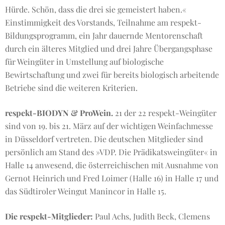
Hürde. Schön, dass die drei sie gemeistert haben.«
Einstimmigkeit des Vorstands, Teilnahme am respekt-
Bildungsprogramm, ein Jahr dauernde Mentorenschaft
durch ein älteres Mitglied und drei Jahre Übergangsphase
für Weingüter in Umstellung auf biologische
Bewirtschaftung und zwei für bereits biologisch arbeitende
Betriebe sind die weiteren Kriterien.
respekt-BIODYN & ProWein.
21 der 22 respekt-Weingüter
sind von 19. bis 21. März auf der wichtigen Weinfachmesse
in Düsseldorf vertreten. Die deutschen Mitglieder sind
persönlich am Stand des »VDP. Die Prädikatsweingüter« in
Halle 14 anwesend, die österreichischen mit Ausnahme von
Gernot Heinrich und Fred Loimer (Halle 16) in Halle 17 und
das Südtiroler Weingut Manincor in Halle 15.
Die respekt-Mitglieder:
Paul Achs, Judith Beck, Clemens