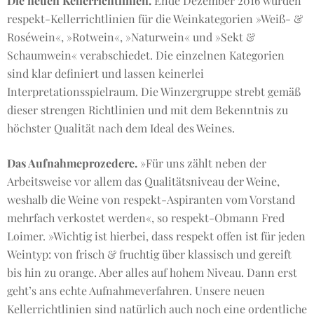
Die neuen Kellerrichtlinien.
Ende Dezember 2016 wurden
respekt-Kellerrichtlinien für die Weinkategorien »Weiß- &
Roséwein«, »Rotwein«, »Naturwein« und »Sekt &
Schaumwein« verabschiedet. Die einzelnen Kategorien
sind klar definiert und lassen keinerlei
Interpretationsspielraum. Die Winzergruppe strebt gemäß
dieser strengen Richtlinien und mit dem Bekenntnis zu
höchster Qualität nach dem Ideal des Weines.
Das Aufnahmeprozedere.
»Für uns zählt neben der
Arbeitsweise vor allem das Qualitätsniveau der Weine,
weshalb die Weine von respekt-Aspiranten vom Vorstand
mehrfach verkostet werden«, so respekt-Obmann Fred
Loimer. »Wichtig ist hierbei, dass respekt offen ist für jeden
Weintyp: von frisch & fruchtig über klassisch und gereift
bis hin zu orange. Aber alles auf hohem Niveau. Dann erst
geht’s ans echte Aufnahmeverfahren. Unsere neuen
Kellerrichtlinien sind natürlich auch noch eine ordentliche