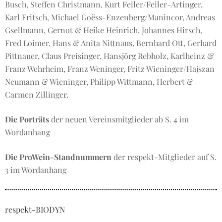
Busch, Steffen Christmann, Kurt Feiler/Feiler-Artinger,
Karl Fritsch, Michael Goëss-Enzenberg/Manincor, Andreas
Gsellmann, Gernot & Heike Heinrich, Johannes Hirsch,
Fred Loimer, Hans & Anita Nittnaus, Bernhard Ott, Gerhard
Pittnauer, Claus Preisinger, Hansjörg Rebholz, Karlheinz &
Franz Wehrheim, Franz Weninger, Fritz Wieninger/Hajszan
Neumann & Wieninger, Philipp Wittmann, Herbert &
Carmen Zillinger.
Die Porträts
der neuen Vereinsmitglieder ab S. 4 im
Wordanhang
Die ProWein-Standnummern
der respekt-Mitglieder auf S.
3 im Wordanhang
respekt-BIODYN