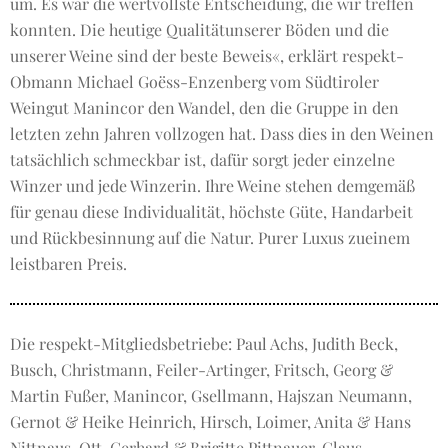
um. Es war die wertvollste Entscheidung, die wir treffen
konnten. Die heutige Qualitätunserer Böden und die
unserer Weine sind der beste Beweis«, erklärt respekt-
Obmann Michael Goëss-Enzenberg vom Südtiroler
Weingut Manincor den Wandel, den die Gruppe in den
letzten zehn Jahren vollzogen hat. Dass dies in den Weinen
tatsächlich schmeckbar ist, dafür sorgt jeder einzelne
Winzer und jede Winzerin. Ihre Weine stehen demgemäß
für genau diese Individualität, höchste Güte, Handarbeit
und Rückbesinnung auf die Natur. Purer Luxus zueinem
leistbaren Preis.
Die respekt-Mitgliedsbetriebe: Paul Achs, Judith Beck,
Busch, Christmann, Feiler-Artinger, Fritsch, Georg &
Martin Fußer, Manincor, Gsellmann, Hajszan Neumann,
Gernot & Heike Heinrich, Hirsch, Loimer, Anita & Hans
Nittnaus, Ott, Gerhard & Brigitte Pittnauer, Claus