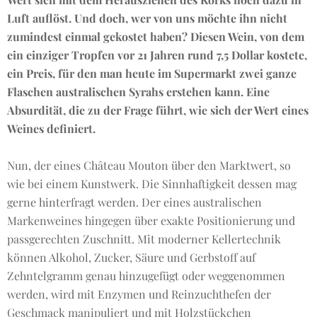
Luft auflöst. Und doch, wer von uns möchte ihn nicht
zumindest einmal gekostet haben? Diesen Wein, von dem
ein einziger Tropfen vor 21 Jahren rund 7,5 Dollar kostete,
ein Preis, für den man heute im Supermarkt zwei ganze
Flaschen australischen Syrahs erstehen kann. Eine
Absurdität, die zu der Frage führt, wie sich der Wert eines
Weines definiert.
Nun, der eines Château Mouton über den Marktwert, so
wie bei einem Kunstwerk. Die Sinnhaftigkeit dessen mag
gerne hinterfragt werden. Der eines australischen
Markenweines hingegen über exakte Positionierung und
passgerechten Zuschnitt. Mit moderner Kellertechnik
können Alkohol, Zucker, Säure und Gerbstoff auf
Zehntelgramm genau hinzugefügt oder weggenommen
werden, wird mit Enzymen und Reinzuchthefen der
Geschmack manipuliert und mit Holzstückchen