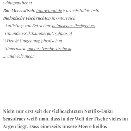
whitepanther.at
Bio-Meeresfisch:
followfood.de
(vormals followfish)
Biologische Fischzuchten
in Österreich
' Auflistung von Betrieben:
heimischer-fischgenuss
' Gmunden/Salzkammergut:
salmos.at
'
Wien & Umgebung:
piusfisch.at
' Steiermark:
michis-frische-fische.at
… und viele mehr
Nicht nur erst seit der vielbeachteten Netflix-Doku
Seaspiracy
weiß man, dass in der Welt der Fische vieles im
Argen liegt. Dass einerseits unsere Meere heillos