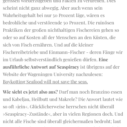
gerissen wiederzugeben und Fakten zu verdrehen. Dies
scheint nicht ganz abwegig. Aber auch wenn sein
Wahrheitsgehalt bei nur 50 Prozent läge, wären es
bedrohliche und verstörende 50 Prozent. Die ruinösen
Praktiken der großen nichthaltigen Fischereien gehen so
oder so auf Kosten all der Menschen an den Küsten, die
sich von Fisch ernähren. Und auf die kleiner
Fischereibetriebe und Einmann-Fischer - deren Fänge wir
im Urlaub selbstverständlich genießen dürfen.
Eine
ausführliche Antwort auf Seaspiracy
ist übrigens auf der
Website der Wageningen University nachzulesen:
Boykotting Seafood will not save the seas.
Wie sieht es jetzt also aus?
Darf man noch Branzino essen
und Kabeljau, Heilbutt und Makrele? Die Anwort lautet wie
so oft »jein«. Glücklicherweise herrschen nicht überall
»Seaspiracy-Zustände«, aber in vielen Regionen doch. Und
nicht alle Fische sind überall gleichermaßen bedroht; laut