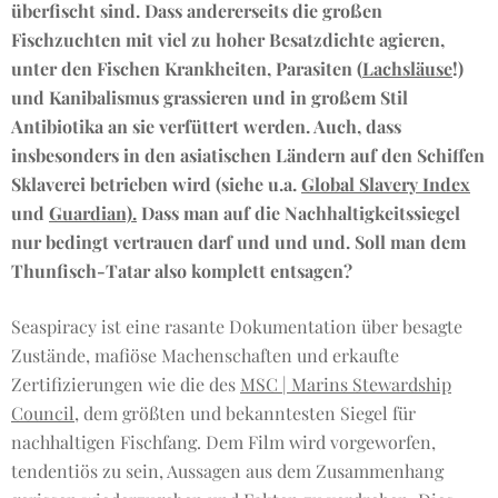
überfischt sind. Dass andererseits die großen
Fischzuchten mit viel zu hoher Besatzdichte
agieren,
unter den Fischen Krankheiten, Parasiten (
Lachsläuse
!)
und Kanibalismus
grassieren
und in großem Stil
Antibiotika an sie verfüttert werden. Auch, dass
insbesonders in den asiatischen Ländern auf den Schiffen
Sklaverei betrieben wird (siehe u.a.
Global Slavery Index
und
Guardian).
Dass man auf die Nachhaltigkeitssiegel
nur bedingt vertrauen darf und und und. Soll man dem
Thunfisch-Tatar also komplett entsagen?
Seaspiracy ist eine rasante Dokumentation über besagte
Zustände, mafiöse Machenschaften und erkaufte
Zertifizierungen wie die des
MSC | Marins Stewardship
Council
, dem größten und bekanntesten Siegel für
nachhaltigen Fischfang. Dem Film wird vorgeworfen,
tendentiös zu sein, Aussagen aus dem Zusammenhang