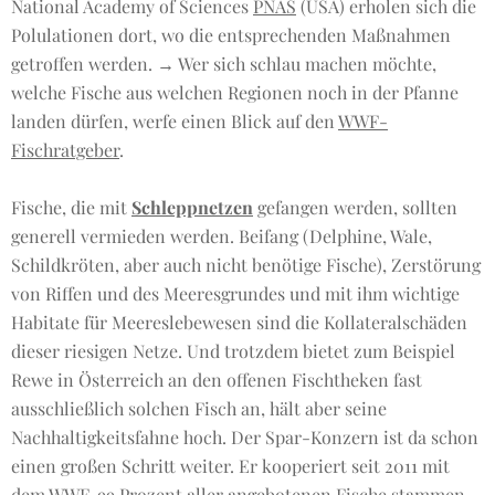
National Academy of Sciences
PNAS
(USA) erholen sich die
Polulationen dort, wo die entsprechenden Maßnahmen
getroffen werden. → Wer sich schlau machen möchte,
welche Fische aus welchen Regionen noch in der Pfanne
landen dürfen, werfe einen Blick auf den
WWF-
Fischratgeber
.
Fische, die mit
Schleppnetzen
gefangen werden, sollten
generell vermieden werden. Beifang (Delphine, Wale,
Schildkröten, aber auch nicht benötige Fische), Zerstörung
von Riffen und des Meeresgrundes und mit ihm wichtige
Habitate für Meereslebewesen sind die Kollateralschäden
dieser riesigen Netze. Und trotzdem bietet zum Beispiel
Rewe in Österreich an den offenen Fischtheken fast
ausschließlich solchen Fisch an, hält aber seine
Nachhaltigkeitsfahne hoch. Der Spar-Konzern ist da schon
einen großen Schritt weiter. Er kooperiert seit 2011 mit
dem WWF, 99 Prozent aller angebotenen Fische stammen