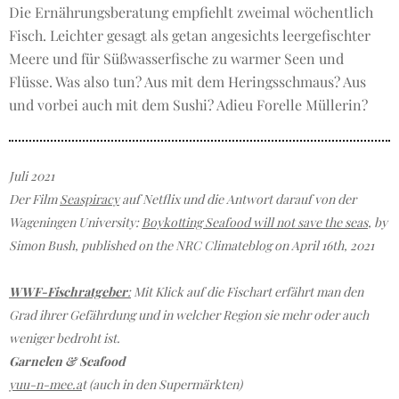
Die Ernährungsberatung empfiehlt zweimal wöchentlich
Fisch. Leichter gesagt als getan angesichts leergefischter
Meere und für Süßwasserfische zu warmer Seen und
Flüsse. Was also tun? Aus mit dem Heringsschmaus? Aus
und vorbei auch mit dem Sushi? Adieu Forelle Müllerin?
Juli 2021
Der Film
Seaspiracy
auf Netflix und die Antwort darauf von der
Wageningen University:
Boykotting Seafood will not save the seas
, by
Simon Bush, published on the NRC Climateblog on April 16th, 2021
WWF-Fischratgeber
:
Mit Klick auf die Fischart erfährt man den
Grad ihrer Gefährdung und in welcher Region sie mehr oder auch
weniger bedroht ist.
Garnelen & Seafood
yuu-n-mee.a
t (auch in den Supermärkten)