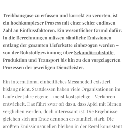
Treibhausgase zu erfassen und korrekt zu verorten, ist
ein hochkomplexer Prozess mit einer schier endlosen
Zahl an Einflussfaktoren. Ein wesentlicher Grund dafür:
In die Berechnungen müssen sämtliche Emissionen
entlang der gesamten Lieferkette einbezogen werden –
von der Rohstoffgewinnung über
Sekundärrohstoffe
,
Produktion und Transport bis hin zu den vorgelagerten
Prozessen der jeweiligen Dienstleister.
Ein international einheitliches Messmodell existiert
bislang nicht. Stattdessen haben viele Organisationen im
Laufe der Jahre eigene – meist kostspielige – Verfahren
entwickelt. Das führt zwar oft dazu, dass Äpfel mit Birnen
verglichen werden, doch interessant ist: Die Ergebnisse
gleichen sich am Ende dennoch erstaunlich stark. Die
größten Emissionsquellen bleiben in der Regel konsistent