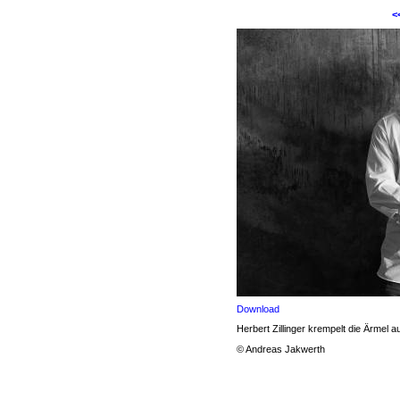
<
Download
Herbert Zillinger krempelt die Ärmel a
© Andreas Jakwerth