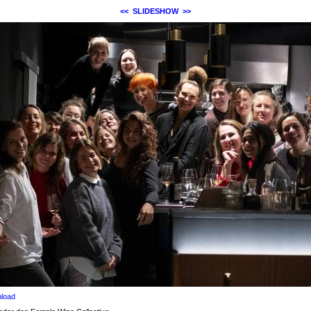
<<
SLIDESHOW
>>
load