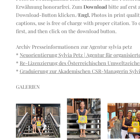
Erwähnung honorarfrei. Zum
Download
bitte auf erst
Download-Button klicken./
Engl.
Photos in print qualit
captions, use is free of charge with proper citation. T
first, and then click on the download button.
Archiv Presseinformationen zur Agentur sylvia petz
*
Neuorientierung Sylvia Petz | Agentur für organisiert
*
Re-Lizenzierung des Österreichischen Umweltzeiche
*
Graduierung zur Akademischen CSR-Managerin Sylvi
GALERIEN