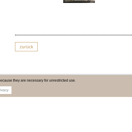
zurück
because they are necessary for unrestricted use.
rivacy
Imprint
Newsletter
Privacy