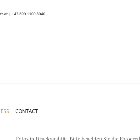
tz.at
|
+43 699 1100 8040
RESS
CONTACT
Fotos in Druckqualität. Bitte beachten Sie die Fotocre