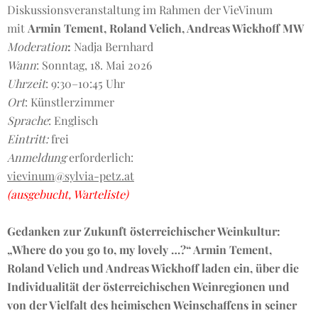
Diskussionsveranstaltung im Rahmen der VieVinum
mit
Armin Tement, Roland Velich, Andreas Wickhoff MW
Moderation
:
Nadja Bernhard
Wann
: Sonntag, 18. Mai 2026
Uhrzeit
: 9:30–10:45 Uhr
Ort
: Künstlerzimmer
Sprache
: Englisch
Eintritt:
frei
Anmeldung
erforderlich:
vievinum@sylvia-petz.at
(ausgebucht, Warteliste)
Gedanken zur Zukunft österreichischer Weinkultur:
„Where do you go to, my lovely …?“ Armin Tement,
Roland Velich und Andreas Wickhoff laden ein, über die
Individualität der österreichischen Weinregionen und
von der Vielfalt des heimischen Weinschaffens in seiner