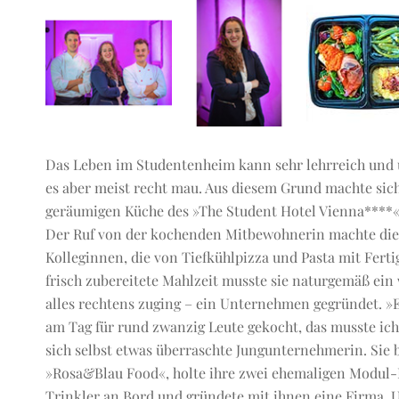
Das Leben im Studentenheim kann sehr lehrreich und un
es aber meist recht mau. Aus diesem Grund machte sich
geräumigen Küche des »The Student Hotel Vienna****« 
Der Ruf von der kochenden Mitbewohnerin machte di
Kolleginnen, die von Tiefkühlpizza und Pasta mit Fertig
frisch zubereitete Mahlzeit musste sie naturgemäß ei
alles rechtens zuging – ein Unternehmen gegründet. »Es
am Tag für rund zwanzig Leute gekocht, das musste ich
sich selbst etwas überraschte Jungunternehmerin. Sie
»Rosa&Blau Food«, holte ihre zwei ehemaligen Modul
Trinkler an Bord und gründete mit ihnen eine Firma