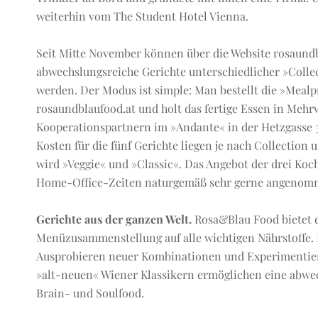
weiterhin vom The Student Hotel Vienna.
Seit Mitte November können über die Website rosaundb
abwechslungsreiche Gerichte unterschiedlicher »Colle
werden. Der Modus ist simple: Man bestellt die »Meal
rosaundblaufood.at und holt das fertige Essen in Meh
Kooperationspartnern im »Andante« in der Hetzgasse 3
Kosten für die fünf Gerichte liegen je nach Collectio
wird »Veggie« und »Classic«. Das Angebot der drei Koch
Home-Office-Zeiten naturgemäß sehr gerne angenom
Gerichte aus der ganzen Welt.
Rosa&Blau Food bietet e
Menüzusammenstellung auf alle wichtigen Nährstoffe. 
Ausprobieren neuer Kombinationen und Experimentieren
»alt-neuen« Wiener Klassikern ermöglichen eine abwec
Brain- und Soulfood.