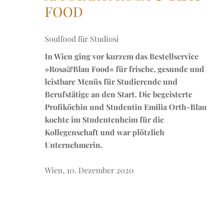
FOOD
Soulfood für Studiosi
In Wien ging vor kurzem das Bestellservice
»Rosa&Blau Food« für frische, gesunde und
leistbare Menüs für Studierende und
Berufstätige an den Start. Die begeisterte
Profiköchin und Studentin Emilia Orth-Blau
kochte im Studentenheim für die
Kollegenschaft und war plötzlich
Unternehmerin.
Wien, 10. Dezember 2020