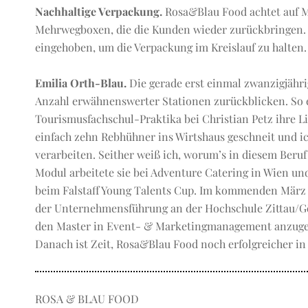
Nachhaltige Verpackung.
Rosa&Blau Food achtet auf 
Mehrwegboxen, die die Kunden wieder zurückbringen. B
eingehoben, um die Verpackung im Kreislauf zu halten.
Emilia Orth-Blau.
Die gerade erst einmal zwanzigjähr
Anzahl erwähnenswerter Stationen zurückblicken. So 
Tourismusfachschul-Praktika bei Christian Petz ihre
einfach zehn Rebhühner ins Wirtshaus geschneit und i
verarbeiten. Seither weiß ich, worum’s in diesem Beru
Modul arbeitete sie bei Adventure Catering in Wien und
beim Falstaff Young Talents Cup. Im kommenden März s
der Unternehmensführung an der Hochschule Zittau/Gö
den Master in Event- & Marketingmanagement anzugehen
Danach ist Zeit, Rosa&Blau Food noch erfolgreicher in 
ROSA & BLAU FOOD