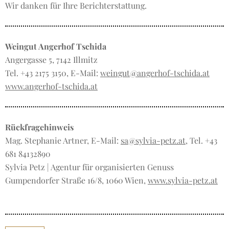
Wir danken für Ihre Berichterstattung.
Weingut Angerhof Tschida
Angergasse 5, 7142 Illmitz
Tel. +43 2175 3150, E-Mail:
weingut@angerhof-tschida.at
www.angerhof-tschida.at
Rückfragehinweis
Mag. Stephanie Artner, E-Mail:
sa@sylvia-petz.at
, Tel. +43
681 84132890
Sylvia Petz | Agentur für organisierten Genuss
Gumpendorfer Straße 16/8, 1060 Wien,
www.sylvia-petz.at