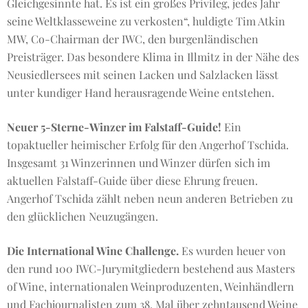
Gleichgesinnte hat. Es ist ein großes Privileg, jedes Jahr
seine Weltklasseweine zu verkosten“, huldigte Tim Atkin
MW, Co-Chairman der IWC, den burgenländischen
Preisträger. Das besondere Klima in Illmitz in der Nähe des
Neusiedlersees mit seinen Lacken und Salzlacken lässt
unter kundiger Hand herausragende Weine entstehen.
Neuer 5-Sterne-Winzer im Falstaff-Guide!
Ein
topaktueller heimischer Erfolg für den Angerhof Tschida.
Insgesamt 31 Winzerinnen und Winzer dürfen sich im
aktuellen Falstaff-Guide über diese Ehrung freuen.
Angerhof Tschida zählt neben neun anderen Betrieben zu
den glücklichen Neuzugängen.
Die International Wine Challenge.
Es wurden heuer von
den rund 100 IWC-Jurymitgliedern bestehend aus Masters
of Wine, internationalen Weinproduzenten, Weinhändlern
und Fachjournalisten zum 38. Mal über zehntausend Weine