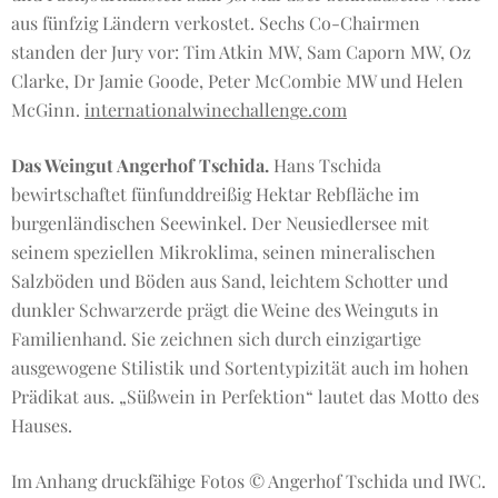
aus fünfzig Ländern verkostet. Sechs Co-Chairmen
standen der Jury vor: Tim Atkin MW, Sam Caporn MW, Oz
Clarke, Dr Jamie Goode, Peter McCombie MW und Helen
McGinn.
internationalwinechallenge.com
Das Weingut Angerhof Tschida.
Hans Tschida
bewirtschaftet fünfunddreißig Hektar Rebfläche im
burgenländischen Seewinkel. Der Neusiedlersee mit
seinem speziellen Mikroklima, seinen mineralischen
Salzböden und Böden aus Sand, leichtem Schotter und
dunkler Schwarzerde prägt die Weine des Weinguts in
Familienhand. Sie zeichnen sich durch einzigartige
ausgewogene Stilistik und Sortentypizität auch im hohen
Prädikat aus. „Süßwein in Perfektion“ lautet das Motto des
Hauses.
Im Anhang druckfähige Fotos © Angerhof Tschida und IWC.