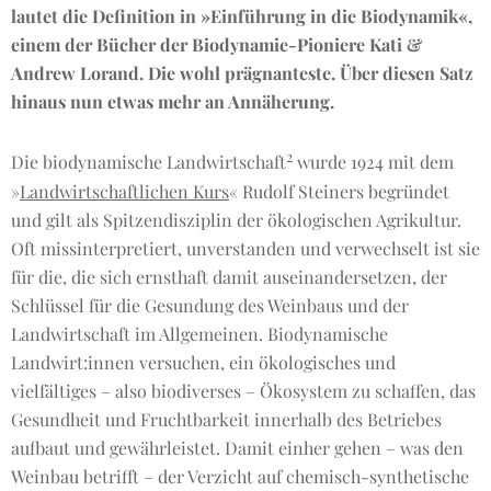
lautet die Definition in »Einführung in die Biodynamik«,
einem der Bücher der Biodynamie-Pioniere Kati &
Andrew Lorand. Die wohl prägnanteste. Über diesen Satz
hinaus nun etwas mehr an Annäherung.
2
Die biodynamische Landwirtschaft
wurde 1924 mit dem
»
Landwirtschaftlichen Kurs
« Rudolf Steiners begründet
und gilt als Spitzendisziplin der ökologischen Agrikultur.
Oft missinterpretiert, unverstanden und verwechselt ist sie
für die, die sich ernsthaft damit auseinandersetzen, der
Schlüssel für die Gesundung des Weinbaus und der
Landwirtschaft im Allgemeinen. Biodynamische
Landwirt:innen versuchen, ein ökologisches und
vielfältiges – also biodiverses – Ökosystem zu schaffen, das
Gesundheit und Fruchtbarkeit innerhalb des Betriebes
aufbaut und gewährleistet. Damit einher gehen – was den
Weinbau betrifft – der Verzicht auf chemisch-synthetische