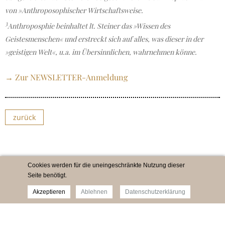
von »Anthroposophischer Wirtschaftsweise.
3
Anthroposphie beinhaltet lt. Steiner das »Wissen des
Geistesmenschen« und erstreckt sich auf alles, was dieser in der
»geistigen Welt«, u.a. im Übersinnlichen, wahrnehmen könne.
→ Zur NEWSLETTER-Anmeldung
zurück
Cookies werden für die uneingeschränkte Nutzung dieser
Seite benötigt.
Akzeptieren
Ablehnen
Datenschutzerklärung
Impressum
Newsletter
Datenschutz