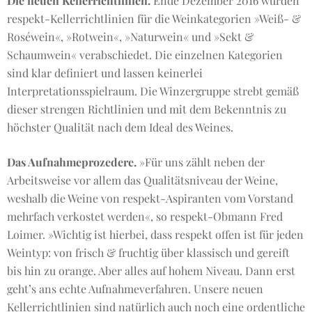
Die neuen Kellerrichtlinien.
Ende Dezember 2016 wurden
respekt-Kellerrichtlinien für die Weinkategorien »Weiß- &
Roséwein«, »Rotwein«, »Naturwein« und »Sekt &
Schaumwein« verabschiedet. Die einzelnen Kategorien
sind klar definiert und lassen keinerlei
Interpretationsspielraum. Die Winzergruppe strebt gemäß
dieser strengen Richtlinien und mit dem Bekenntnis zu
höchster Qualität nach dem Ideal des Weines.
Das Aufnahmeprozedere.
»Für uns zählt neben der
Arbeitsweise vor allem das Qualitätsniveau der Weine,
weshalb die Weine von respekt-Aspiranten vom Vorstand
mehrfach verkostet werden«, so respekt-Obmann Fred
Loimer. »Wichtig ist hierbei, dass respekt offen ist für jeden
Weintyp: von frisch & fruchtig über klassisch und gereift
bis hin zu orange. Aber alles auf hohem Niveau. Dann erst
geht’s ans echte Aufnahmeverfahren. Unsere neuen
Kellerrichtlinien sind natürlich auch noch eine ordentliche