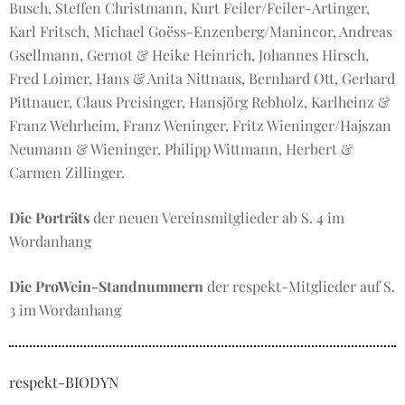
Busch, Steffen Christmann, Kurt Feiler/Feiler-Artinger,
Karl Fritsch, Michael Goëss-Enzenberg/Manincor, Andreas
Gsellmann, Gernot & Heike Heinrich, Johannes Hirsch,
Fred Loimer, Hans & Anita Nittnaus, Bernhard Ott, Gerhard
Pittnauer, Claus Preisinger, Hansjörg Rebholz, Karlheinz &
Franz Wehrheim, Franz Weninger, Fritz Wieninger/Hajszan
Neumann & Wieninger, Philipp Wittmann, Herbert &
Carmen Zillinger.
Die Porträts
der neuen Vereinsmitglieder ab S. 4 im
Wordanhang
Die ProWein-Standnummern
der respekt-Mitglieder auf S.
3 im Wordanhang
respekt-BIODYN