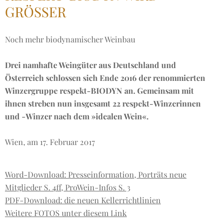
GRÖSSER
Noch mehr biodynamischer Weinbau
Drei namhafte Weingüter aus Deutschland und
Österreich schlossen sich Ende 2016 der renommierten
Winzergruppe respekt-BIODYN an. Gemeinsam mit
ihnen streben nun insgesamt 22 respekt-Winzerinnen
und -Winzer nach dem »idealen Wein«.
Wien, am 17. Februar 2017
Word-Download: Presseinformation, Porträts neue
Mitglieder S. 4ff, ProWein-Infos S. 3
PDF-Download: die neuen Kellerrichtlinien
Weitere FOTOS unter diesem Link