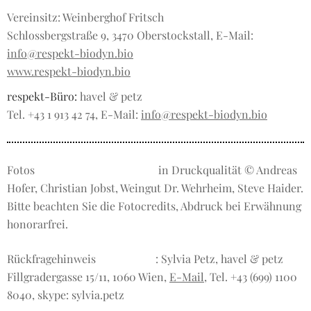
Vereinsitz: Weinberghof Fritsch
Schlossbergstraße 9, 3470 Oberstockstall, E-Mail:
info@respekt-biodyn.bio
www.respekt-biodyn.bio
respekt-Büro:
havel & petz
Tel. +43 1 913 42 74, E-Mail:
info@respekt-biodyn.bio
Fotos
in Druckqualität © Andreas
Hofer, Christian Jobst, Weingut Dr. Wehrheim, Steve Haider.
Bitte beachten Sie die Fotocredits, Abdruck bei Erwähnung
honorarfrei.
Rückfragehinweis
: Sylvia Petz, havel & petz
Fillgradergasse 15/11, 1060 Wien,
E-Mail
, Tel. +43 (699) 1100
8040, skype: sylvia.petz