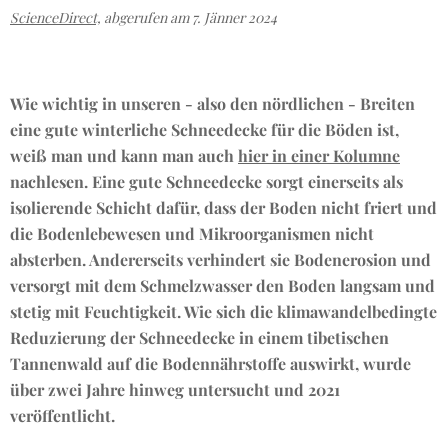
ScienceDirect,
abgerufen am 7. Jänner 2024
Wie wichtig in unseren - also den nördlichen - Breiten
eine gute winterliche Schneedecke für die Böden ist,
weiß man und kann man auch
hier in einer Kolumne
nachlesen. Eine gute Schneedecke sorgt einerseits als
isolierende Schicht dafür, dass der Boden nicht friert und
die Bodenlebewesen und Mikroorganismen nicht
absterben. Andererseits verhindert sie Bodenerosion und
versorgt mit dem Schmelzwasser den Boden langsam und
stetig mit Feuchtigkeit. Wie sich die klimawandelbedingte
Reduzierung der Schneedecke in einem tibetischen
Tannenwald auf die Bodennährstoffe auswirkt, wurde
über zwei Jahre hinweg untersucht und 2021
veröffentlicht.