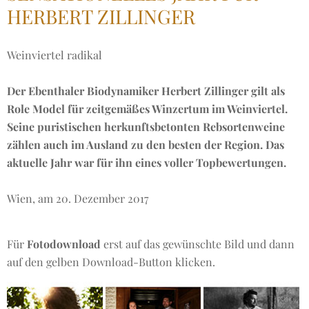
HERBERT ZILLINGER
Weinviertel radikal
Der Ebenthaler Biodynamiker Herbert Zillinger gilt als
Role Model für zeitgemäßes Winzertum im Weinviertel.
Seine puristischen herkunftsbetonten Rebsortenweine
zählen auch im Ausland zu den besten der Region. Das
aktuelle Jahr war für ihn eines voller Topbewertungen.
Wien, am 20. Dezember 2017
Für
Fotodownload
erst auf das gewünschte Bild und dann
auf den gelben Download-Button klicken.