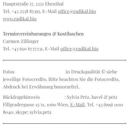
Hauptstraße 17, 2251 Ebenthal
Tel. +43 2538 85395, E-Mail
office@radikal.bio
www.radikal.bio
Terminvereinbarungen & Kostflaschen
Carmen Zillinger
Tel. +43 650 6727231, E-Mail
office@radikal.bio
Fotos
in Druckqualität © siehe
jeweilige Fotocredits. Bitte beachten Sie die Fotocredits,
Abdruck bei Erwähnung honorarfrei.
Rückfragehinweis
: Sylvia Petz, havel & petz
Fillgradergasse 15/11, 1060 Wien,
E-Mail
, Tel. +43 (699) 1100
8040, skype: sylvia.petz