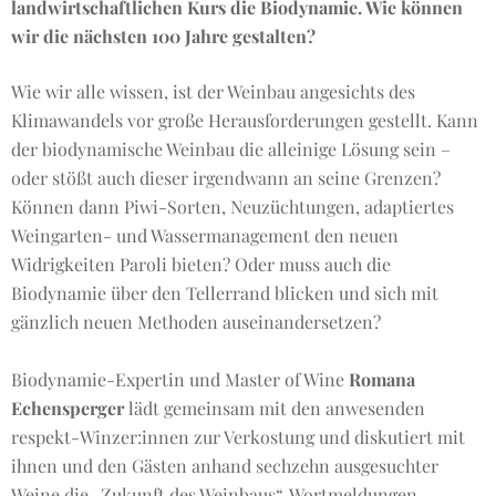
landwirtschaftlichen Kurs die Biodynamie. Wie können
wir die nächsten 100 Jahre gestalten?
Wie wir alle wissen, ist der Weinbau angesichts des
Klimawandels vor große Herausforderungen gestellt. Kann
der biodynamische Weinbau die alleinige Lösung sein –
oder stößt auch dieser irgendwann an seine Grenzen?
Können dann Piwi-Sorten, Neuzüchtungen, adaptiertes
Weingarten- und Wassermanagement den neuen
Widrigkeiten Paroli bieten? Oder muss auch die
Biodynamie über den Tellerrand blicken und sich mit
gänzlich neuen Methoden auseinandersetzen?
Biodynamie-Expertin und Master of Wine
Romana
Echensperger
lädt gemeinsam mit den anwesenden
respekt-Winzer:innen zur Verkostung und diskutiert mit
ihnen und den Gästen anhand sechzehn ausgesuchter
Weine die „Zukunft des Weinbaus“. Wortmeldungen