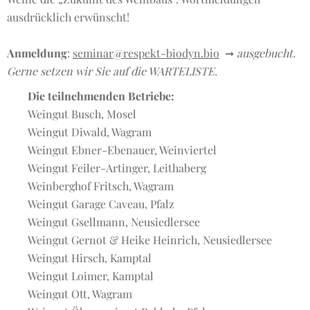
ausdrücklich erwünscht!
Anmeldung
:
seminar@respekt-biodyn.bio
➞
ausgebucht.
Gerne setzen wir Sie auf die WARTELISTE.
Die teilnehmenden Betriebe:
Weingut Busch, Mosel
Weingut Diwald, Wagram
Weingut Ebner-Ebenauer, Weinviertel
Weingut Feiler-Artinger, Leithaberg
Weinberghof Fritsch, Wagram
Weingut Garage Caveau, Pfalz
Weingut Gsellmann, Neusiedlersee
Weingut Gernot & Heike Heinrich, Neusiedlersee
Weingut Hirsch, Kamptal
Weingut Loimer, Kamptal
Weingut Ott, Wagram