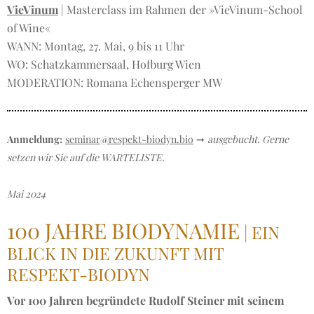
VieVinum
| Masterclass im Rahmen der »VieVinum-School
of Wine«
WANN: Montag, 27. Mai, 9 bis 11 Uhr
WO: Schatzkammersaal, Hofburg Wien
MODERATION: Romana Echensperger MW
Anmeldung:
seminar@respekt-biodyn.bio
➞
ausgebucht. Gerne
setzen wir Sie auf die WARTELISTE.
Mai 2024
100 JAHRE BIODYNAMIE
| EIN
BLICK IN DIE ZUKUNFT MIT
RESPEKT-BIODYN
Vor 100 Jahren begründete Rudolf Steiner mit seinem