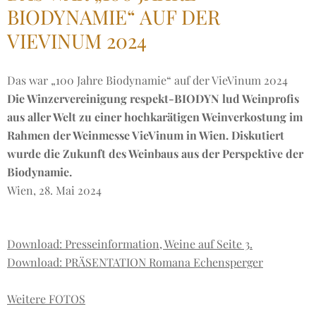
BIODYNAMIE“ AUF DER
VIEVINUM 2024
Das war „100 Jahre Biodynamie“ auf der VieVinum 2024
Die Winzervereinigung respekt-BIODYN lud Weinprofis
aus aller Welt zu einer hochkarätigen Weinverkostung im
Rahmen der Weinmesse VieVinum in Wien. Diskutiert
wurde die Zukunft des Weinbaus aus der Perspektive der
Biodynamie.
Wien, 28. Mai 2024
Download: Presseinformation, Weine auf Seite 3.
Download: PRÄSENTATION Romana Echensperger
Weitere FOTOS